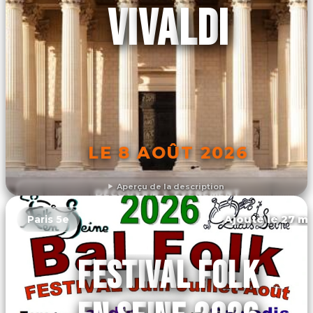
VIVALDI
LE 8 AOÛT 2026
Aperçu de la description
DÉCOUVRIR L'ÉVÉNEMENT
Ajouté le 27 ma
Paris 5e
FESTIVAL FOLK