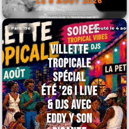
LE 8 AOÛT 2026
Aperçu de la description
DÉCOUVRIR L'ÉVÉNEMENT
Ajouté le 4 aoû
Paris 19e
VILLETTE
TROPICALE
SPÉCIAL
ÉTÉ ’26 I LIVE
& DJS AVEC
EDDY Y SON