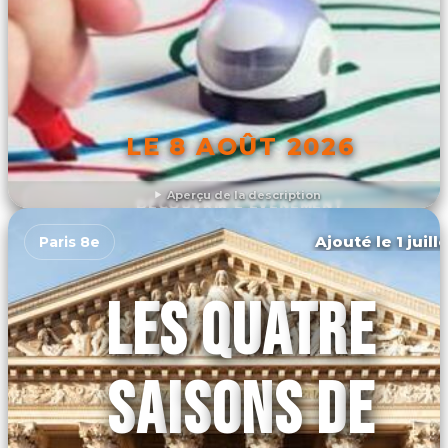
LE 8 AOÛT 2026
Aperçu de la description
DÉCOUVRIR L'ÉVÉNEMENT
Ajouté le 1 juill
Paris 8e
LES QUATRE
SAISONS DE