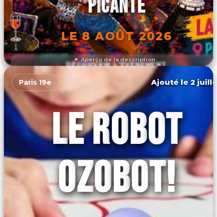
PICANTE
LE 8 AOÛT 2026
Aperçu de la description
DÉCOUVRIR L'ÉVÉNEMENT
Ajouté le 2 juill
Paris 19e
LE ROBOT
OZOBOT!