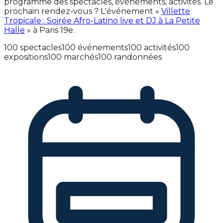
programme des spectacles, événements, activités. Le
prochain rendez-vous ? L'événement «
Villette
Tropicale : Soirée Afro-Latino live et DJ à La Petite
Halle
» à Paris 19e.
100 spectacles
100 événements
100 activités
100
expositions
100 marchés
100 randonnées