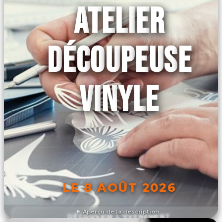
ATELIER
DÉCOUPEUSE
VINYLE
LE 8 AOÛT 2026
Aperçu de la description
DÉCOUVRIR L'ÉVÉNEMENT