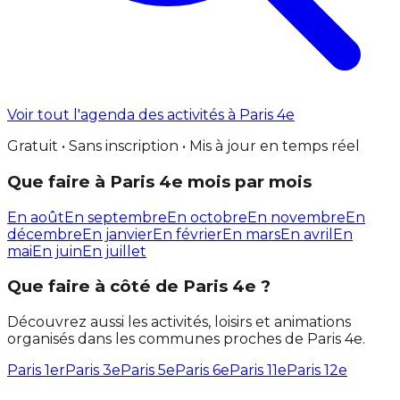
Voir tout l'agenda des activités à Paris 4e
Gratuit • Sans inscription • Mis à jour en temps réel
Que faire à Paris 4e mois par mois
En août
En septembre
En octobre
En novembre
En
décembre
En janvier
En février
En mars
En avril
En
mai
En juin
En juillet
Que faire à côté de Paris 4e ?
Découvrez aussi les activités, loisirs et animations
organisés dans les communes proches de Paris 4e.
Paris 1er
Paris 3e
Paris 5e
Paris 6e
Paris 11e
Paris 12e