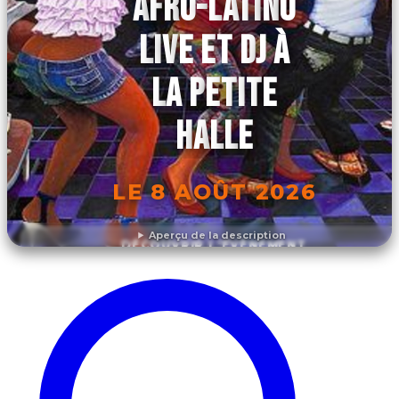
AFRO-LATINO
LIVE ET DJ À
LA PETITE
HALLE
LE 8 AOÛT 2026
Aperçu de la description
DÉCOUVRIR L'ÉVÉNEMENT