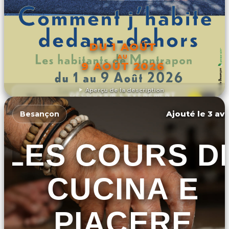
DU 1 AOÛT
AU
9 AOÛT 2026
Aperçu de la description
DÉCOUVRIR L'ÉVÉNEMENT
Ajouté le 3 avr
Besançon
LES COURS D
CUCINA E
PIACERE