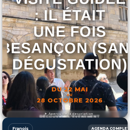
: IL ÉTAIT
UNE FOIS
BESANÇON (SAN
DÉGUSTATION)
DU 22 MAI
AU
28 OCTOBRE 2026
Aperçu de la description
DÉCOUVRIR L'ÉVÉNEMENT
Franois
AGENDA COMPLET