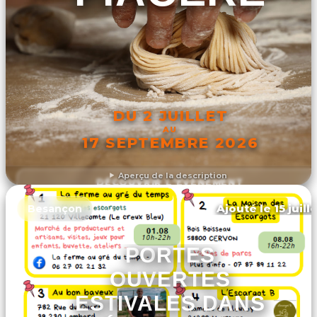
DU 2 JUILLET
AU
17 SEPTEMBRE 2026
Aperçu de la description
DÉCOUVRIR L'ÉVÉNEMENT
Ajouté le 15 juill
Besançon
PORTES
OUVERTES
ESTIVALES DANS