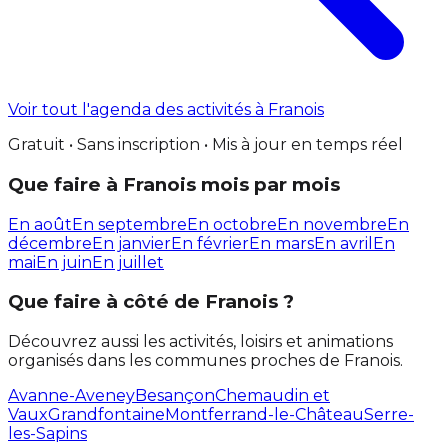
Voir tout l'agenda des activités à Franois
Gratuit • Sans inscription • Mis à jour en temps réel
Que faire à Franois mois par mois
En août
En septembre
En octobre
En novembre
En
décembre
En janvier
En février
En mars
En avril
En
mai
En juin
En juillet
Que faire à côté de Franois ?
Découvrez aussi les activités, loisirs et animations
organisés dans les communes proches de Franois.
Avanne-Aveney
Besançon
Chemaudin et
Vaux
Grandfontaine
Montferrand-le-Château
Serre-
les-Sapins