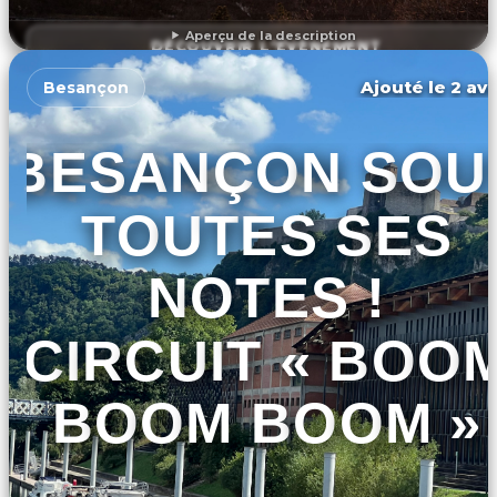
Aperçu de la description
DÉCOUVRIR L'ÉVÉNEMENT
Ajouté le 2 avr
Besançon
BESANÇON SOU
TOUTES SES
NOTES !
CIRCUIT « BOO
BOOM BOOM »