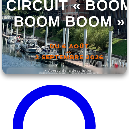
CIRCUIT « BOO
BOOM BOOM »
DU 6 AOÛT
AU
2 SEPTEMBRE 2026
Aperçu de la description
DÉCOUVRIR L'ÉVÉNEMENT