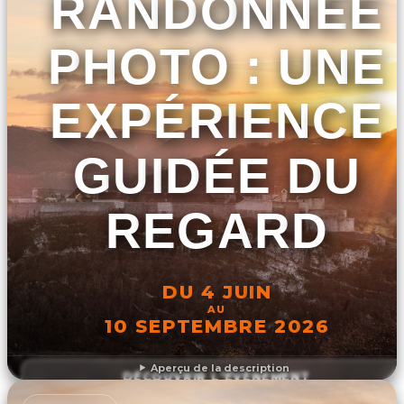
RANDONNÉE
PHOTO : UNE
EXPÉRIENCE
GUIDÉE DU
REGARD
DU 4 JUIN
AU
10 SEPTEMBRE 2026
Aperçu de la description
DÉCOUVRIR L'ÉVÉNEMENT