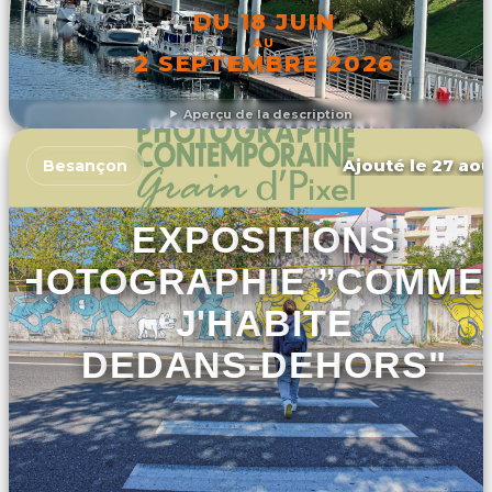
DU 18 JUIN
AU
2 SEPTEMBRE 2026
Aperçu de la description
DÉCOUVRIR L'ÉVÉNEMENT
Ajouté le 27 aoû
Besançon
EXPOSITIONS
PHOTOGRAPHIE ”COMME
J'HABITE
DEDANS-DEHORS"