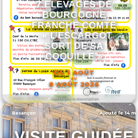
7 ÉLEVAGES DE
BOURGOGNE
FRANCHE COMTÉ
: « L’ESCARGOT
SORT DE SA
COQUILLE »
DU 1 AOÛT
AU
8 AOÛT 2026
Aperçu de la description
DÉCOUVRIR L'ÉVÉNEMENT
Ajouté le 14 ma
Besançon
VISITE GUIDÉE