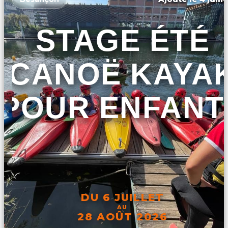
STAGE ÉTÉ
CANOË KAYA
POUR ENFANT
DU 6 JUILLET
AU
28 AOÛT 2026