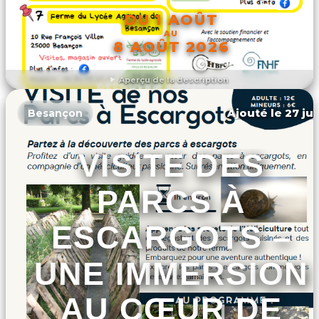
DU 1 AOÛT
AU
8 AOÛT 2026
Aperçu de la description
DÉCOUVRIR L'ÉVÉNEMENT
Ajouté le 27 jui
Besançon
VISITE DES
PARCS À
ESCARGOTS –
UNE IMMERSION
AU CŒUR DE