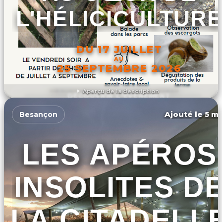
L'HÉLICICULTUR
DU 17 JUILLET
AU
25 SEPTEMBRE 2026
Aperçu de la description
DÉCOUVRIR L'ÉVÉNEMENT
Ajouté le 5 ma
Besançon
LES APÉROS
INSOLITES D
LA CITADELL