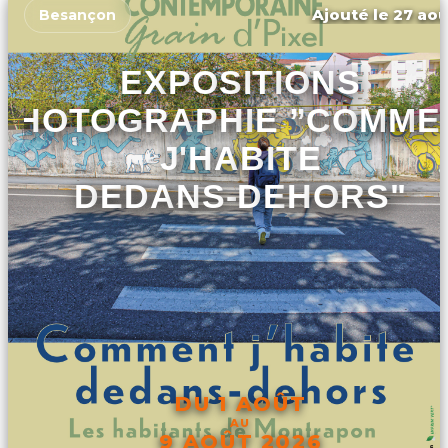
Ajouté le 27 aoû
Besançon
EXPOSITIONS
PHOTOGRAPHIE ”COMME
J'HABITE
DEDANS-DEHORS"
DU 1 AOÛT
AU
9 AOÛT 2026