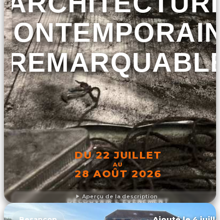
ARCHITECTUR
CONTEMPORAI
REMARQUABL
DU 22 JUILLET
AU
28 AOÛT 2026
Aperçu de la description
DÉCOUVRIR L'ÉVÉNEMENT
Ajouté le 4 juill
Besançon