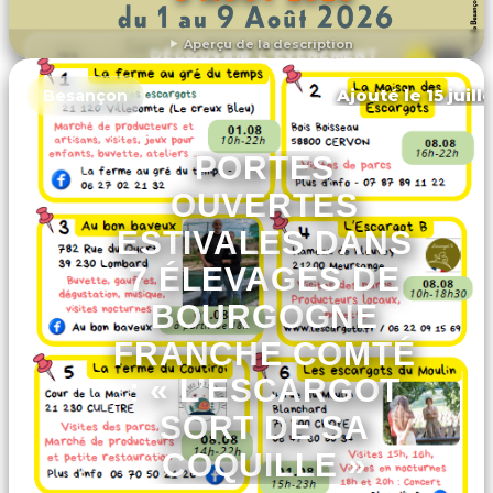
Aperçu de la description
DÉCOUVRIR L'ÉVÉNEMENT
Ajouté le 15 juill
Besançon
PORTES
OUVERTES
ESTIVALES DANS
7 ÉLEVAGES DE
BOURGOGNE
FRANCHE COMTÉ
: « L’ESCARGOT
SORT DE SA
COQUILLE »