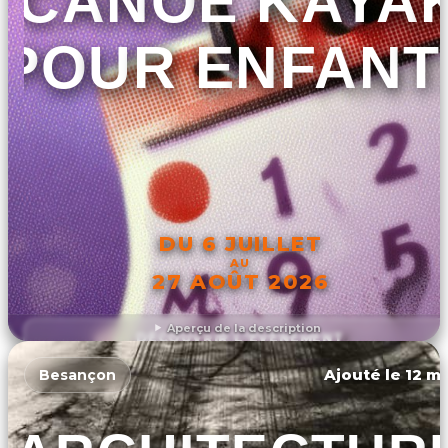
CANOË KAYA
POUR ENFANT
DU 6 JUILLET
AU
27 AOÛT 2026
Aperçu de la description
DÉCOUVRIR L'ÉVÉNEMENT
Ajouté le 12 ma
Besançon