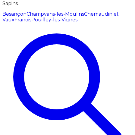
Sapins.
Besançon
Champvans-les-Moulins
Chemaudin et
Vaux
Franois
Pouilley-les-Vignes