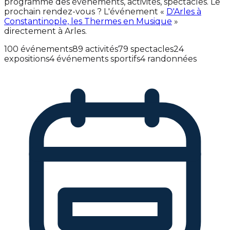
programme des événements, activités, spectacles. Le
prochain rendez-vous ? L'événement «
D'Arles à
Constantinople, les Thermes en Musique
»
directement à Arles.
100 événements
89 activités
79 spectacles
24
expositions
4 événements sportifs
4 randonnées