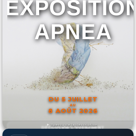
EXPOSITIO
APNEA
DU 5 JUILLET
AU
8 AOÛT 2026
Aperçu de la description
DÉCOUVRIR L'ÉVÉNEMENT