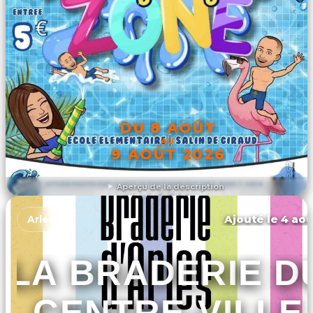
DU 8 AOÛT
AU
9 AOÛT 2026
Aperçu de la description
DÉCOUVRIR L'ÉVÉNEMENT
Ajouté le 4 aoû
Arles
LA BRADERIE D
CENTRE-VILLE