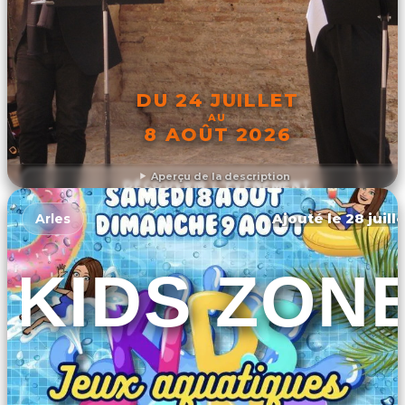
DU 24 JUILLET
AU
8 AOÛT 2026
Aperçu de la description
DÉCOUVRIR L'ÉVÉNEMENT
Ajouté le 28 juill
Arles
KIDS ZON