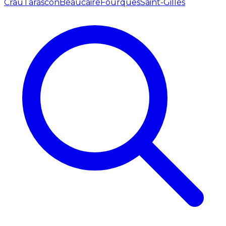
Crau
Tarascon
Beaucaire
Fourques
Saint-Gilles