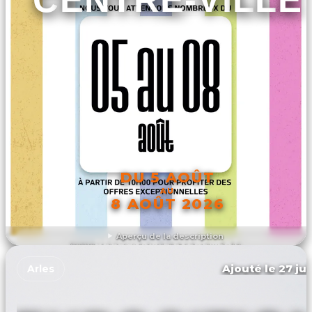
DU 5 AOÛT
AU
8 AOÛT 2026
Aperçu de la description
DÉCOUVRIR L'ÉVÉNEMENT
Ajouté le 27 jui
Arles