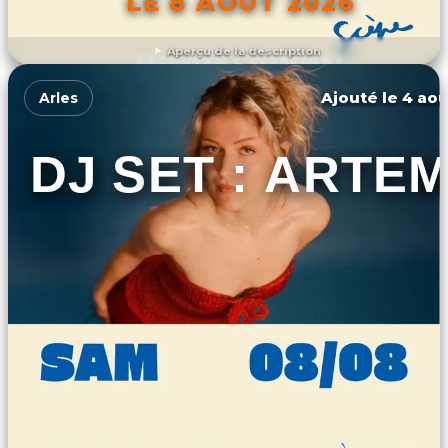
LE 8 AOÛT 2026
Aperçu de la description
DÉCOUVRIR L'ÉVÉNEMENT
Ajouté le 4 aoû
Arles
DJ SET : ARTE