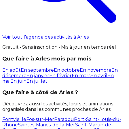
Voir tout l'agenda des activités à Arles
Gratuit • Sans inscription • Mis à jour en temps réel
Que faire à Arles mois par mois
En août
En septembre
En octobre
En novembre
En
décembre
En janvier
En février
En mars
En avril
En
mai
En juin
En juillet
Que faire à côté de Arles ?
Découvrez aussi les activités, loisirs et animations
organisés dans les communes proches de Arles.
Fontvieille
Fos-sur-Mer
Paradou
Port-Saint-Louis-du-
Rhône
Saintes-Maries-de-la-Mer
Saint-Martin-de-