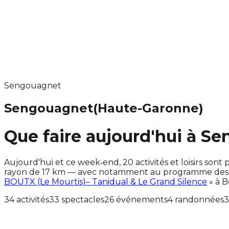
Sengouagnet
Sengouagnet
(Haute-Garonne)
Que faire aujourd'hui à S
Aujourd'hui et ce week‑end, 20 activités et loisirs s
rayon de 17 km — avec notamment au programme des ac
BOUTX (Le Mourtis)– Tanidual & Le Grand Silence
» à B
34 activités
33 spectacles
26 événements
4 randonnées
3