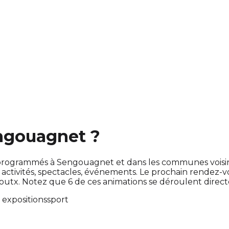
engouagnet ?
ont programmés à Sengouagnet et dans les communes vois
tivités, spectacles, événements. Le prochain rendez-
outx. Notez que 6 de ces animations se déroulent dire
 expositions
sport