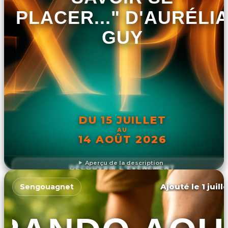
PLACER..." D'AURÉLI
GUY
DU 15 JUILLET
AU
14 AOÛT 2026
Aperçu de la description
DÉCOUVRIR L'ÉVÉNEMENT
Ajouté le 1 juill
Sengouagnet