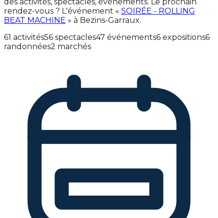
des activités, spectacles, événements. Le prochain
rendez-vous ? L'événement «
SOIRÉE - ROLLING
BEAT MACHINE
» à Bezins-Garraux.
61 activités
56 spectacles
47 événements
6 expositions
6
randonnées
2 marchés