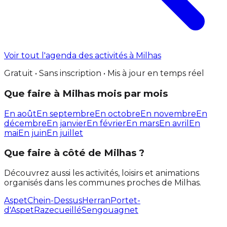
Voir tout l'agenda des activités à Milhas
Gratuit • Sans inscription • Mis à jour en temps réel
Que faire à Milhas mois par mois
En août
En septembre
En octobre
En novembre
En
décembre
En janvier
En février
En mars
En avril
En
mai
En juin
En juillet
Que faire à côté de Milhas ?
Découvrez aussi les activités, loisirs et animations
organisés dans les communes proches de Milhas.
Aspet
Chein-Dessus
Herran
Portet-
d'Aspet
Razecueillé
Sengouagnet