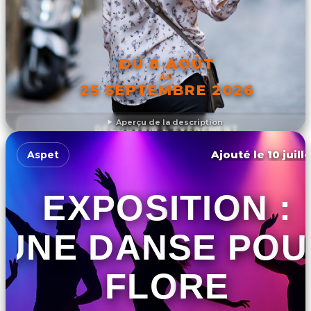
DU 8 AOÛT
AU
25 SEPTEMBRE 2026
Aperçu de la description
DÉCOUVRIR L'ÉVÉNEMENT
Ajouté le 10 juill
Aspet
EXPOSITION :
UNE DANSE POU
FLORE