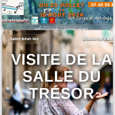
DU 23 JUILLET
AU
15 AOÛT 2026
Aperçu de la description
DÉCOUVRIR L'ÉVÉNEMENT
Ajouté le 3 aoû
Saint-béat-lez
VISITE DE LA
SALLE DU
TRÉSOR