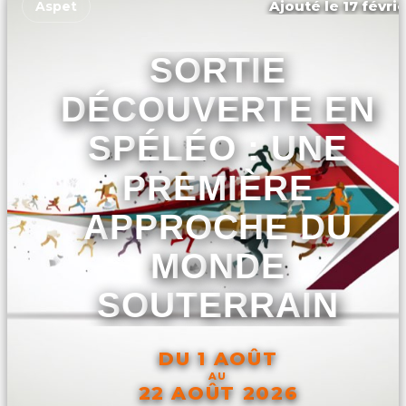
Ajouté le 17 févri
Aspet
SORTIE
DÉCOUVERTE EN
SPÉLÉO : UNE
PREMIÈRE
APPROCHE DU
MONDE
SOUTERRAIN
DU 1 AOÛT
AU
22 AOÛT 2026