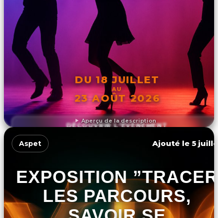
DU 18 JUILLET
AU
23 AOÛT 2026
Aperçu de la description
DÉCOUVRIR L'ÉVÉNEMENT
Ajouté le 5 juill
Aspet
EXPOSITION ”TRACER
LES PARCOURS,
SAVOIR SE