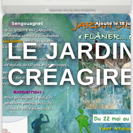
Aperçu de la description
DÉCOUVRIR L'ÉVÉNEMENT
Ajouté le 18 ju
Sengouagnet
LE JARDI
CRÉAGIR