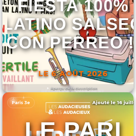
FIESTA 100%
LATINO SALSE
CON PERREO !
LE 6 AOÛT 2026
Aperçu de la description
DÉCOUVRIR L'ÉVÉNEMENT
Ajouté le 16 juill
Paris 3e
LE PARI