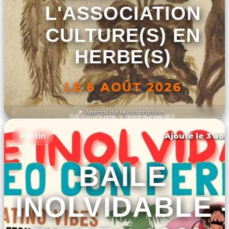
L'ASSOCIATION
CULTURE(S) EN
HERBE(S)
LE 6 AOÛT 2026
Aperçu de la description
DÉCOUVRIR L'ÉVÉNEMENT
Ajouté le 3 aoû
Pantin
BAILE
INOLVIDABLE 