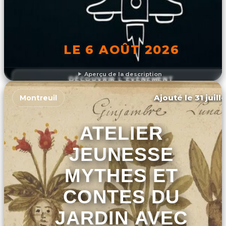
LE 6 AOÛT 2026
Aperçu de la description
DÉCOUVRIR L'ÉVÉNEMENT
Ajouté le 31 juill
Montreuil
ATELIER
JEUNESSE
MYTHES ET
CONTES DU
JARDIN AVEC