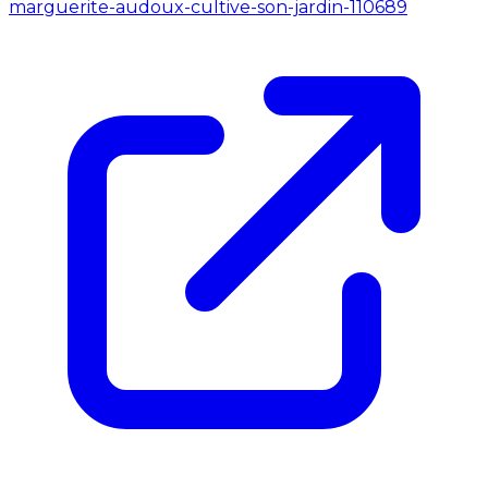
marguerite-audoux-cultive-son-jardin-110689