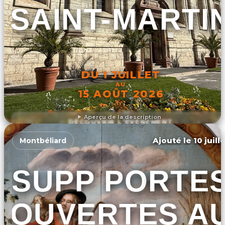
SAINT-MARTI
DU 1 JUILLET
AU
15 AOÛT 2026
Aperçu de la description
DÉCOUVRIR L'ÉVÉNEMENT
Ajouté le 10 juill
Montbéliard
SUPP PORTE
OUVERTES A