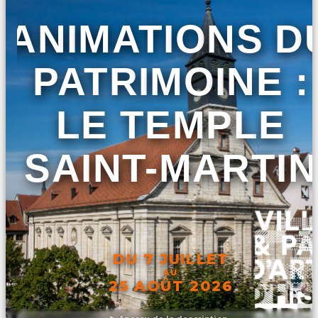
ANIMATIONS D
PATRIMOINE :
LE TEMPLE
SAINT-MARTIN
DU 7 JUILLET
AU
25 AOÛT 2026