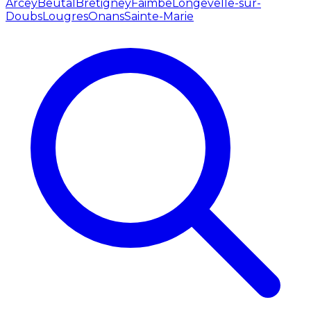
Arcey
Beutal
Bretigney
Faimbe
Longevelle-sur-
Doubs
Lougres
Onans
Sainte-Marie