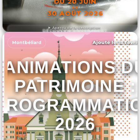
DU 20 JUIN
AU
30 AOÛT 2026
Aperçu de la description
DÉCOUVRIR L'ÉVÉNEMENT
Ajouté le 18 févrie
Montbéliard
ANIMATIONS D
PATRIMOINE :
PROGRAMMATI
2026