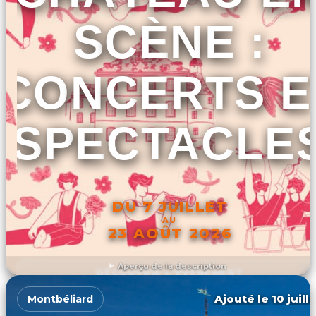
SCÈNE :
CONCERTS E
SPECTACLE
DU 7 JUILLET
AU
23 AOÛT 2026
Aperçu de la description
DÉCOUVRIR L'ÉVÉNEMENT
Ajouté le 10 juill
Montbéliard