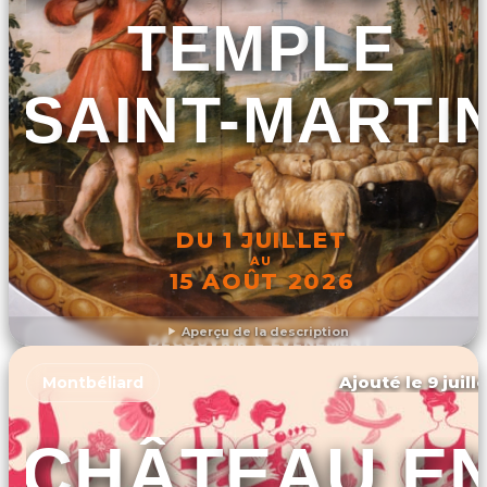
TEMPLE
SAINT-MARTI
DU 1 JUILLET
AU
15 AOÛT 2026
Aperçu de la description
DÉCOUVRIR L'ÉVÉNEMENT
Ajouté le 9 juill
Montbéliard
CHÂTEAU E