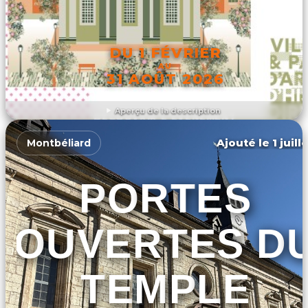
DU 1 FÉVRIER
AU
31 AOÛT 2026
Aperçu de la description
DÉCOUVRIR L'ÉVÉNEMENT
Ajouté le 1 juill
Montbéliard
PORTES
OUVERTES D
TEMPLE