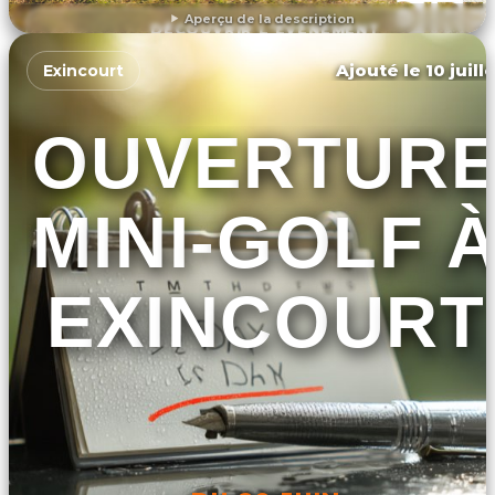
Aperçu de la description
DÉCOUVRIR L'ÉVÉNEMENT
Ajouté le 10 juill
Exincourt
OUVERTUR
MINI-GOLF 
EXINCOURT