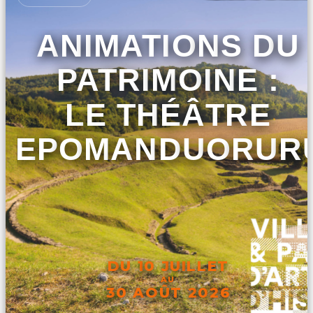
ANIMATIONS DU
PATRIMOINE :
LE THÉÂTRE
D'EPOMANDUORUR
DU 10 JUILLET
AU
30 AOÛT 2026