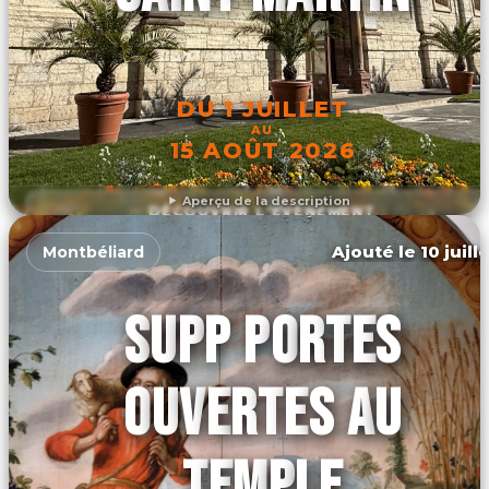
DU 1 JUILLET
AU
15 AOÛT 2026
Aperçu de la description
DÉCOUVRIR L'ÉVÉNEMENT
Ajouté le 10 juill
Montbéliard
SUPP PORTES
OUVERTES AU
TEMPLE