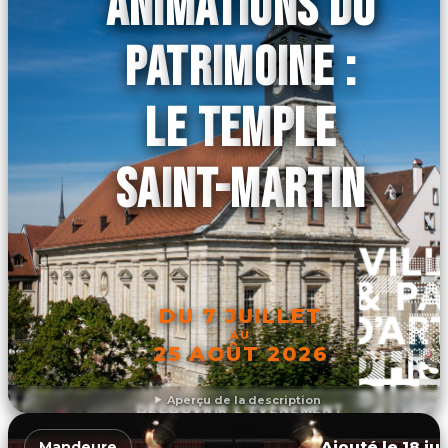
ANIMATIONS DU
PATRIMOINE :
LE TEMPLE
SAINT-MARTIN
DU 7 JUILLET
AU
25 AOÛT 2026
Aperçu de la description
DÉCOUVRIR L'ÉVÉNEMENT
Ajouté le 18 ju
Mandeure