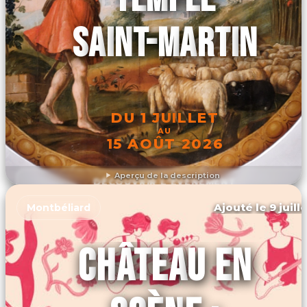
SAINT-MARTIN
DU 1 JUILLET
AU
15 AOÛT 2026
Aperçu de la description
DÉCOUVRIR L'ÉVÉNEMENT
Ajouté le 9 juill
Montbéliard
CHÂTEAU EN