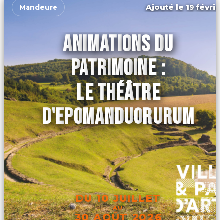
Ajouté le 19 févri
Mandeure
ANIMATIONS DU
PATRIMOINE :
LE THÉÂTRE
D'EPOMANDUORURUM
DU 10 JUILLET
AU
30 AOÛT 2026