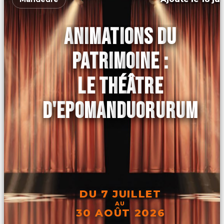
ANIMATIONS DU
PATRIMOINE :
LE THÉÂTRE
D'EPOMANDUORURUM
DU 7 JUILLET
AU
30 AOÛT 2026