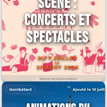
SCÈNE :
CONCERTS ET
SPECTACLES
DU 7 JUILLET
AU
23 AOÛT 2026
Aperçu de la description
DÉCOUVRIR L'ÉVÉNEMENT
Ajouté le 10 juill
Montbéliard