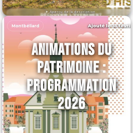
Aperçu de la description
DÉCOUVRIR L'ÉVÉNEMENT
Ajouté le 18 févrie
Montbéliard
ANIMATIONS DU
PATRIMOINE :
PROGRAMMATION
2026