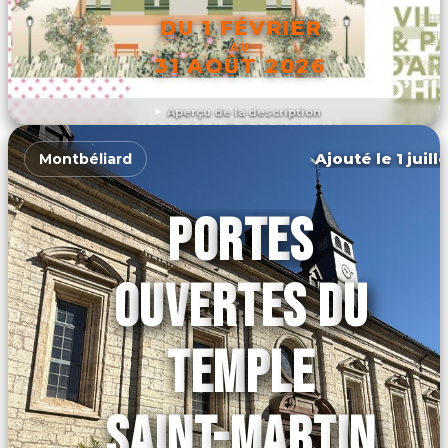
DU 1 FÉVRIER
AU
31 AOÛT 2026
Aperçu de la description
DÉCOUVRIR L'ÉVÉNEMENT
Ajouté le 1 juill
Montbéliard
PORTES
OUVERTES DU
TEMPLE
SAINT-MARTIN