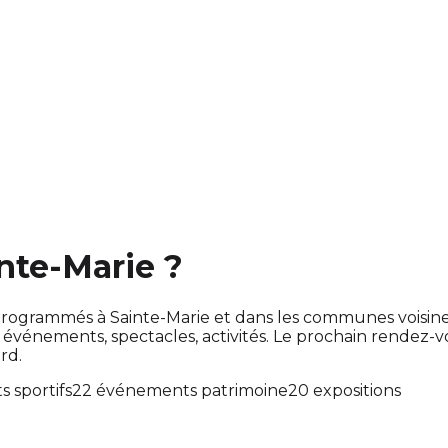
inte-Marie ?
ont programmés à Sainte-Marie et dans les communes vois
énements, spectacles, activités. Le prochain rendez-
rd.
 sportifs
22 événements patrimoine
20 expositions