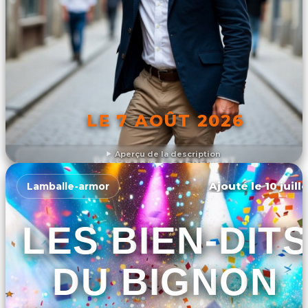
LE 7 AOÛT 2026
Aperçu de la description
DÉCOUVRIR L'ÉVÉNEMENT
Ajouté le 10 juill
Lamballe-armor
LES BIEN-DITS
DU BIGNON