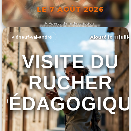
LE 7 AOÛT 2026
Aperçu de la description
DÉCOUVRIR L'ÉVÉNEMENT
Ajouté le 11 juill
Pléneuf-val-andré
VISITE DU
RUCHER
PÉDAGOGIQU