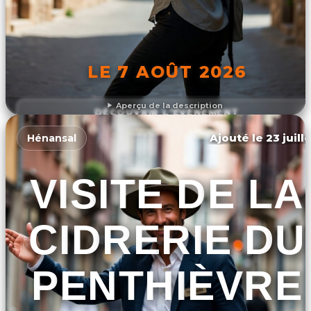
LE 7 AOÛT 2026
Aperçu de la description
DÉCOUVRIR L'ÉVÉNEMENT
Ajouté le 23 juill
Hénansal
VISITE DE LA
CIDRERIE DU
PENTHIÈVRE