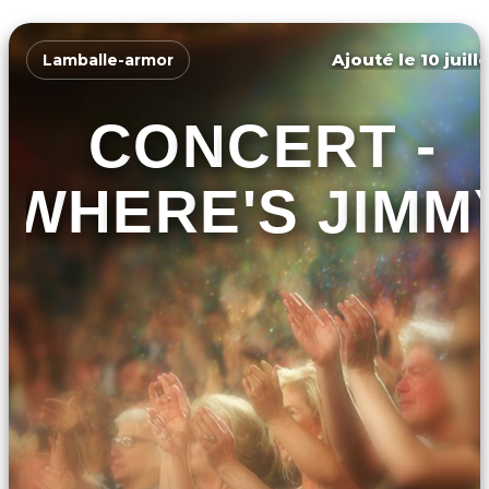
Ajouté le 10 juill
Lamballe-armor
CONCERT -
WHERE'S JIMM