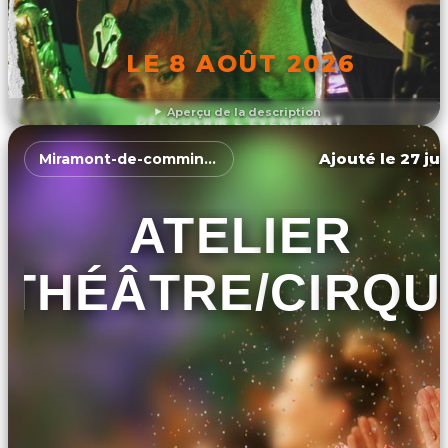
LE 8 AOÛT 2026
Aperçu de la description
DÉCOUVRIR L'ÉVÉNEMENT
Ajouté le 27 jui
Miramont-de-comminges
ATELIER
THÉÂTRE/CIRQU