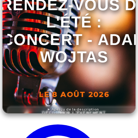
RENDEZ-VOUS D
L'ÉTÉ :
CONCERT - ADA
WOJTAS
LE 8 AOÛT 2026
Aperçu de la description
DÉCOUVRIR L'ÉVÉNEMENT