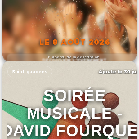
LE 8 AOÛT 2026
Aperçu de la description
DÉCOUVRIR L'ÉVÉNEMENT
Ajouté le 30 jui
Saint-gaudens
SOIRÉE
MUSICALE -
DAVID FOURQUE