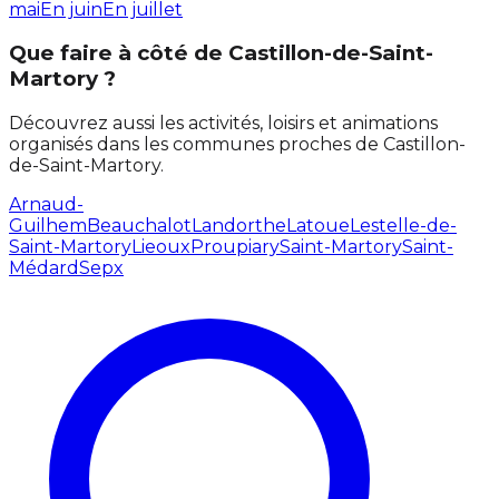
mai
En juin
En juillet
Que faire à côté de Castillon-de-Saint-
Martory ?
Découvrez aussi les activités, loisirs et animations
organisés dans les communes proches de Castillon-
de-Saint-Martory.
Arnaud-
Guilhem
Beauchalot
Landorthe
Latoue
Lestelle-de-
Saint-Martory
Lieoux
Proupiary
Saint-Martory
Saint-
Médard
Sepx