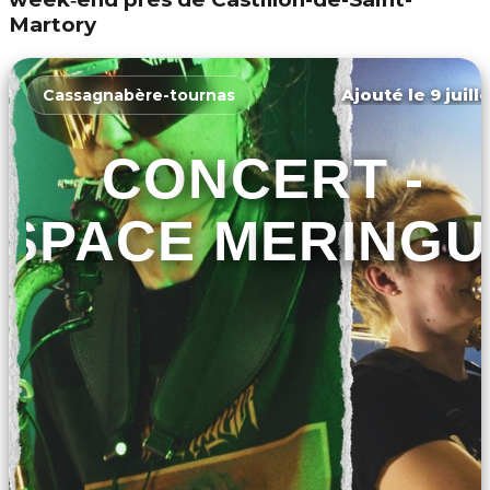
Martory
Ajouté le 9 juill
Cassagnabère-tournas
CONCERT -
SPACE MERINGU