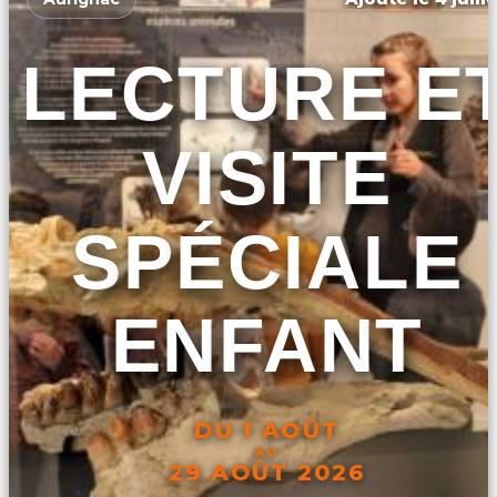
LECTURE E
VISITE
SPÉCIALE
ENFANT
DU 1 AOÛT
AU
29 AOÛT 2026