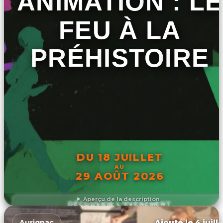
ANIMATION : LE
FEU À LA
PRÉHISTOIRE
DU 18 JUILLET
AU
29 AOÛT 2026
Aperçu de la description
DÉCOUVRIR L'ÉVÉNEMENT
Ajouté le 4 juill
Aurignac