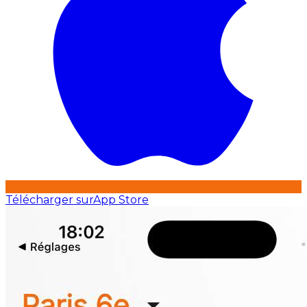
Télécharger sur
App Store