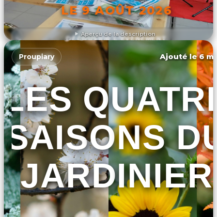
LE 9 AOÛT 2026
Aperçu de la description
DÉCOUVRIR L'ÉVÉNEMENT
Ajouté le 6 ma
Proupiary
LES QUATR
SAISONS D
JARDINIER