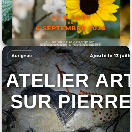
DU 9 AOÛT
AU
6 SEPTEMBRE 2026
Aperçu de la description
DÉCOUVRIR L'ÉVÉNEMENT
Ajouté le 13 juill
Aurignac
ATELIER AR
SUR PIERRE