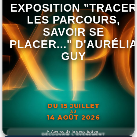
EXPOSITION ”TRACER
LES PARCOURS,
SAVOIR SE
PLACER..." D'AURÉLI
GUY
DU 15 JUILLET
AU
14 AOÛT 2026
Aperçu de la description
DÉCOUVRIR L'ÉVÉNEMENT