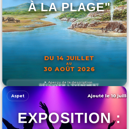
À LA PLAGE"
DU 14 JUILLET
AU
30 AOÛT 2026
Aperçu de la description
DÉCOUVRIR L'ÉVÉNEMENT
Ajouté le 10 juill
Aspet
EXPOSITION :