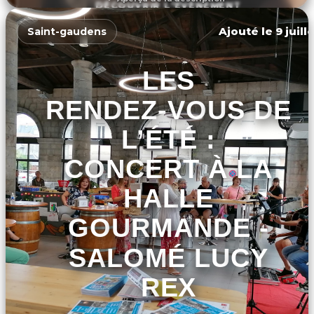
DÉCOUVRIR L'ÉVÉNEMENT
Ajouté le 9 juill
Saint-gaudens
LES
RENDEZ-VOUS DE
L’ÉTÉ :
CONCERT À LA
HALLE
GOURMANDE -
SALOMÉ LUCY
REX