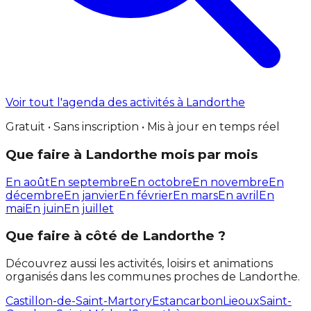
Voir tout l'agenda des activités à Landorthe
Gratuit • Sans inscription • Mis à jour en temps réel
Que faire à Landorthe mois par mois
En août
En septembre
En octobre
En novembre
En
décembre
En janvier
En février
En mars
En avril
En
mai
En juin
En juillet
Que faire à côté de Landorthe ?
Découvrez aussi les activités, loisirs et animations
organisés dans les communes proches de Landorthe.
Castillon-de-Saint-Martory
Estancarbon
Lieoux
Saint-