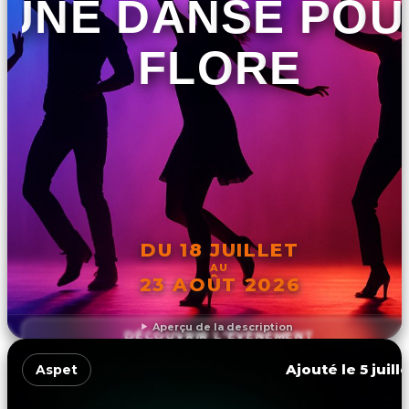
UNE DANSE POU
FLORE
DU 18 JUILLET
AU
23 AOÛT 2026
Aperçu de la description
DÉCOUVRIR L'ÉVÉNEMENT
Ajouté le 5 juill
Aspet