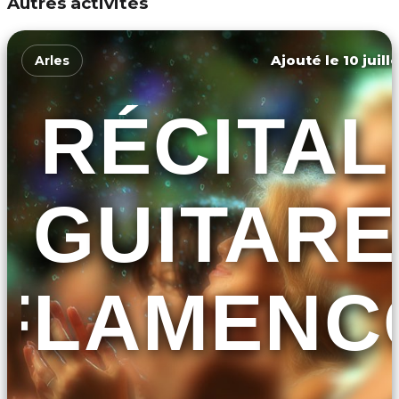
Autres activités
Ajouté le 10 juill
Arles
RÉCITAL
GUITARE
FLAMENC