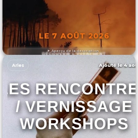
LE 7 AOÛT 2026
Aperçu de la description
DÉCOUVRIR L'ÉVÉNEMENT
Ajouté le 4 aoû
Arles
LES RENCONTR
/ VERNISSAGE
WORKSHOPS