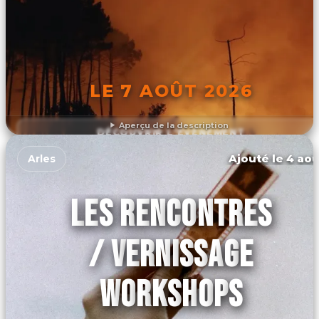
LE 7 AOÛT 2026
Aperçu de la description
DÉCOUVRIR L'ÉVÉNEMENT
Ajouté le 4 aoû
Arles
LES RENCONTRES
/ VERNISSAGE
WORKSHOPS