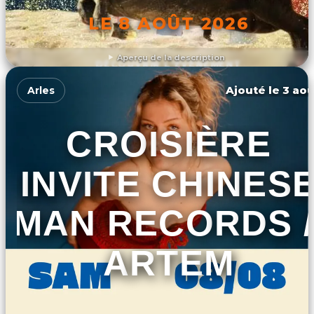
LE 8 AOÛT 2026
Aperçu de la description
DÉCOUVRIR L'ÉVÉNEMENT
Ajouté le 3 aoû
Arles
CROISIÈRE
INVITE CHINES
MAN RECORDS /
ARTEM