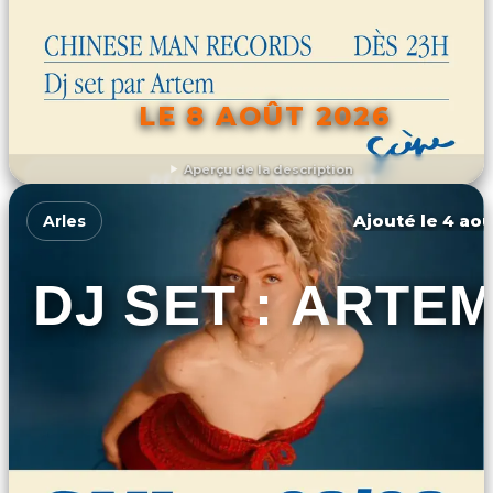
LE 8 AOÛT 2026
Aperçu de la description
DÉCOUVRIR L'ÉVÉNEMENT
Ajouté le 4 aoû
Arles
DJ SET : ARTE