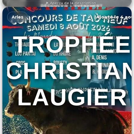
Aperçu de la description
DÉCOUVRIR L'ÉVÉNEMENT
Ajouté le 4 aoû
Arles
TROPHÉE
CHRISTIA
LAUGIER