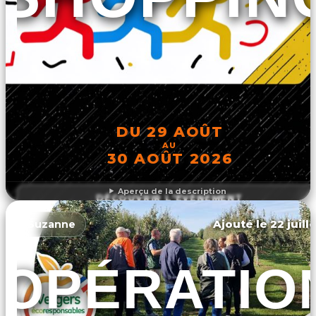
DU 29 AOÛT
AU
30 AOÛT 2026
Aperçu de la description
DÉCOUVRIR L'ÉVÉNEMENT
Ajouté le 22 juill
Suzanne
OPÉRATIO