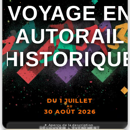
VOYAGE E
AUTORAIL
HISTORIQU
DU 1 JUILLET
AU
30 AOÛT 2026
Aperçu de la description
DÉCOUVRIR L'ÉVÉNEMENT