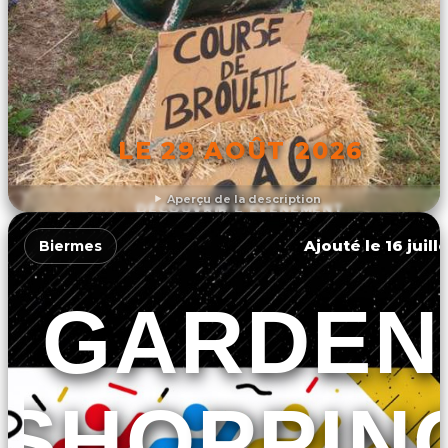
LE 29 AOÛT 2026
Aperçu de la description
DÉCOUVRIR L'ÉVÉNEMENT
Ajouté le 16 juill
Biermes
GARDEN
SHOPPIN