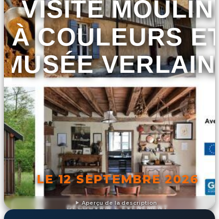
VISITE MOULIN
À COULEURS E
MUSÉE VERLAIN
LE 12 SEPTEMBRE 2026
Aperçu de la description
DÉCOUVRIR L'ÉVÉNEMENT