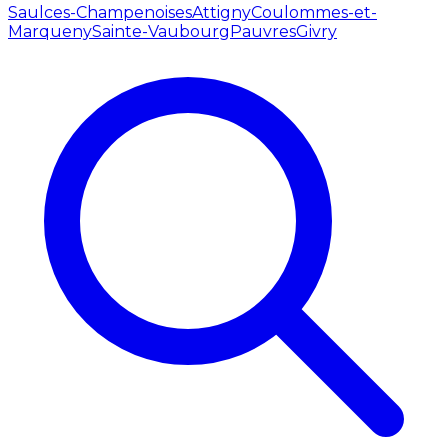
Saulces-Champenoises
Attigny
Coulommes-et-
Marqueny
Sainte-Vaubourg
Pauvres
Givry