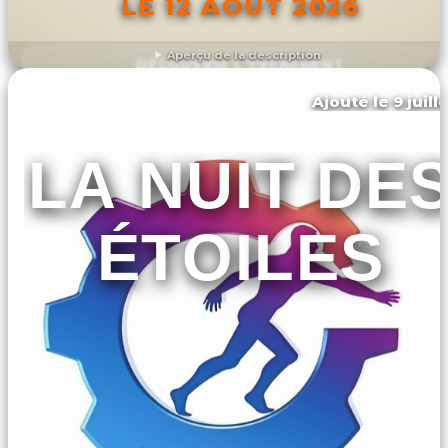
LE 12 AOÛT 2026
Aperçu de la description
DÉCOUVRIR L'ÉVÉNEMENT
Ajouté le 9 juill
Grivy-loisy
LA NUIT DE
ÉTOILES