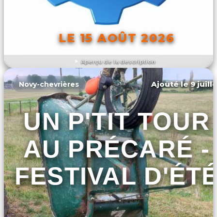
LE 15 AOÛT 2026
Aperçu de la description
DÉCOUVRIR L'ÉVÉNEMENT
Ajouté le 9 juill
Novy-chevrières
UN P'TIT TOUR
AU PRÉCARÉ -
FESTIVAL D'ÉT