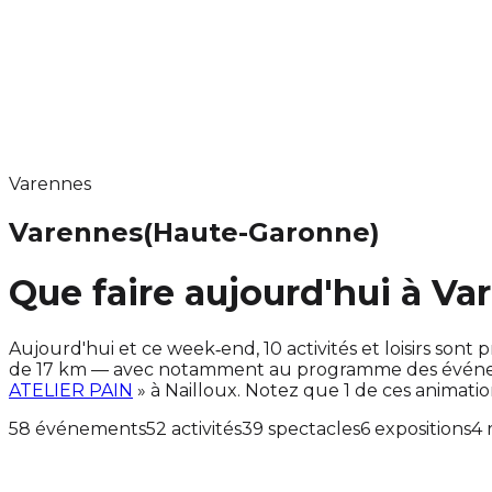
Varennes
Varennes
(Haute-Garonne)
Que faire aujourd'hui à Va
Aujourd'hui et ce week‑end, 10 activités et loisirs s
de 17 km — avec notamment au programme des événemen
ATELIER PAIN
» à Nailloux. Notez que 1 de ces animat
58 événements
52 activités
39 spectacles
6 expositions
4 