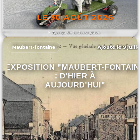
LE 30 AOÛT 2026
Aperçu de la description
DÉCOUVRIR L'ÉVÉNEMENT
Ajouté le 9 juill
Maubert-fontaine
EXPOSITION ”MAUBERT-FONTAIN
: D'HIER À
AUJOURD'HUI"