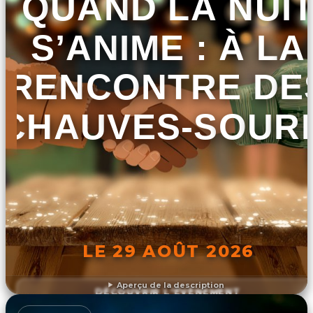
QUAND LA NUI
S’ANIME : À LA
RENCONTRE DE
CHAUVES-SOURI
LE 29 AOÛT 2026
Aperçu de la description
DÉCOUVRIR L'ÉVÉNEMENT