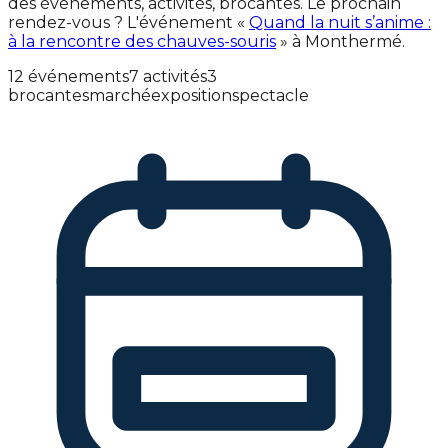
des événements, activités, brocantes. Le prochain
rendez-vous ? L'événement «
Quand la nuit s’anime :
à la rencontre des chauves-souris
» à Monthermé.
12 événements
7 activités
3
brocantes
marché
exposition
spectacle