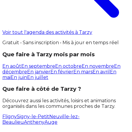
Voir tout l'agenda des activités à Tarzy
Gratuit • Sans inscription • Mis à jour en temps réel
Que faire à Tarzy mois par mois
En août
En septembre
En octobre
En novembre
En
décembre
En janvier
En février
En mars
En avril
En
mai
En juin
En juillet
Que faire à côté de Tarzy ?
Découvrez aussi les activités, loisirs et animations
organisés dans les communes proches de Tarzy.
Fligny
Signy-le-Petit
Neuville-lez-
Beaulieu
Antheny
Auge