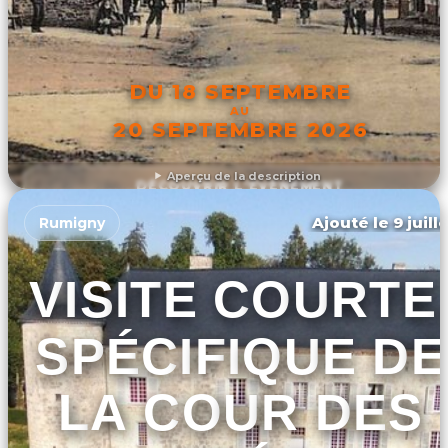
DU 18 SEPTEMBRE
AU
20 SEPTEMBRE 2026
Aperçu de la description
DÉCOUVRIR L'ÉVÉNEMENT
Ajouté le 9 juill
Rumigny
VISITE COURTE
SPÉCIFIQUE DE
LA COUR DES