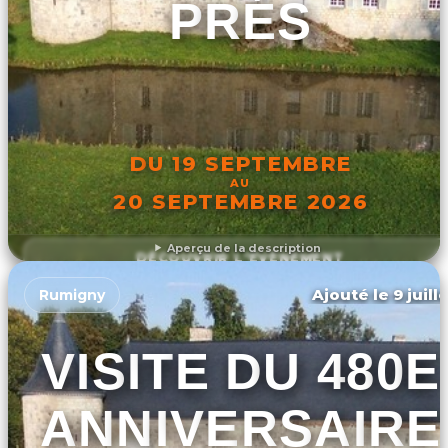
PRÉS
DU 19 SEPTEMBRE
AU
20 SEPTEMBRE 2026
Aperçu de la description
DÉCOUVRIR L'ÉVÉNEMENT
Ajouté le 9 juill
Rumigny
VISITE DU 480E
ANNIVERSAIRE