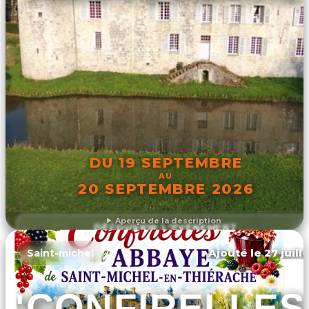
DU 19 SEPTEMBRE
AU
20 SEPTEMBRE 2026
Aperçu de la description
DÉCOUVRIR L'ÉVÉNEMENT
Ajouté le 27 juill
Saint-michel
"CONFIRELLES