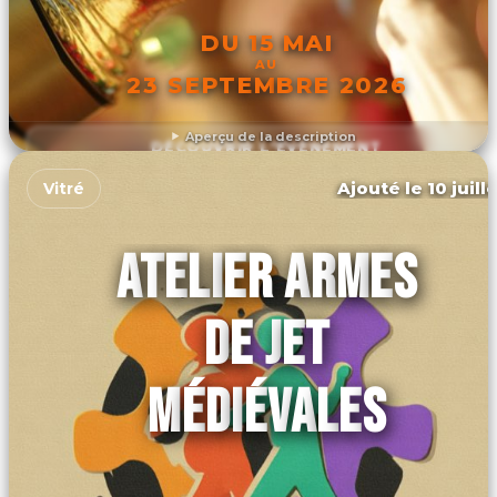
DU 15 MAI
AU
23 SEPTEMBRE 2026
Aperçu de la description
DÉCOUVRIR L'ÉVÉNEMENT
Ajouté le 10 juill
Vitré
ATELIER ARMES
DE JET
MÉDIÉVALES