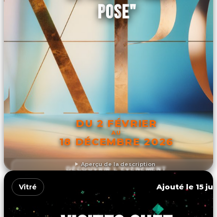
POSE"
DU 2 FÉVRIER
AU
18 DÉCEMBRE 2026
Aperçu de la description
DÉCOUVRIR L'ÉVÉNEMENT
Ajouté le 15 ju
Vitré