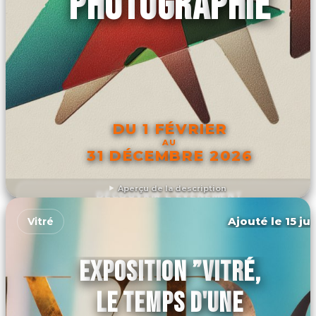
PHOTOGRAPHIE
DU 1 FÉVRIER
AU
31 DÉCEMBRE 2026
Aperçu de la description
DÉCOUVRIR L'ÉVÉNEMENT
Ajouté le 15 ju
Vitré
EXPOSITION ”VITRÉ,
LE TEMPS D'UNE