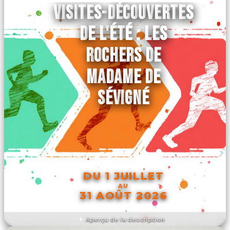
VISITES-DÉCOUVERTES
DE L'ÉTÉ : LES
ROCHERS DE
MADAME DE
SÉVIGNÉ
DU 1 JUILLET
AU
31 AOÛT 2026
Aperçu de la description
DÉCOUVRIR L'ÉVÉNEMENT