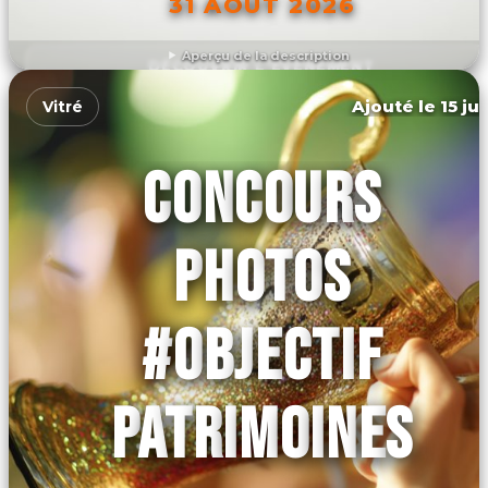
31 AOÛT 2026
Aperçu de la description
DÉCOUVRIR L'ÉVÉNEMENT
Ajouté le 15 ju
Vitré
CONCOURS
PHOTOS
#OBJECTIF
PATRIMOINES