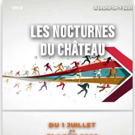
Ajouté le 7 juill
Vitré
LES NOCTURNES
DU CHÂTEAU
DU 1 JUILLET
AU