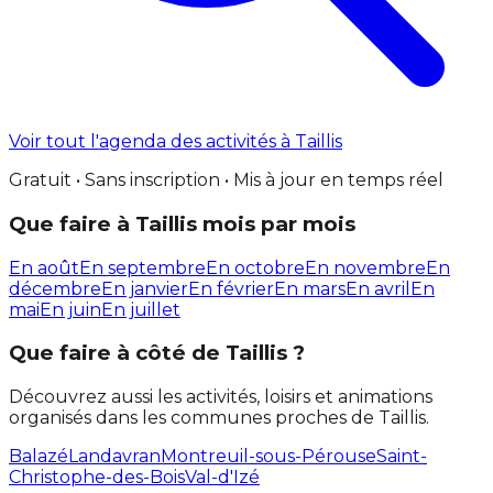
Voir tout l'agenda des activités à Taillis
Gratuit • Sans inscription • Mis à jour en temps réel
Que faire à Taillis mois par mois
En août
En septembre
En octobre
En novembre
En
décembre
En janvier
En février
En mars
En avril
En
mai
En juin
En juillet
Que faire à côté de Taillis ?
Découvrez aussi les activités, loisirs et animations
organisés dans les communes proches de Taillis.
Balazé
Landavran
Montreuil-sous-Pérouse
Saint-
Christophe-des-Bois
Val-d'Izé