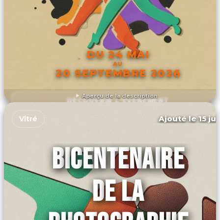
DU 24 MAI
AU
20 SEPTEMBRE 2026
Aperçu de la description
DÉCOUVRIR L'ÉVÉNEMENT
Ajouté le 15 ju
Vitré
BICENTENAIRE
DE LA