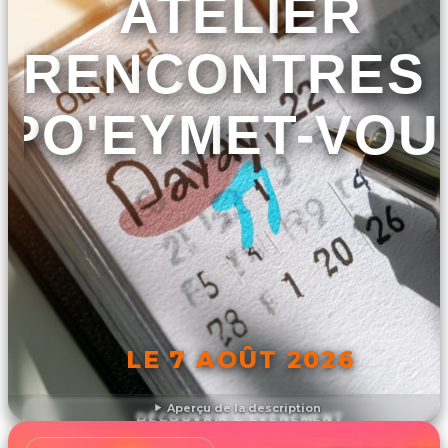
ATELIER
RENCONTRES 
PO'EYMET-VOU
LE 7 AOÛT 2026
Aperçu de la description
DÉCOUVRIR L'ÉVÉNEMENT