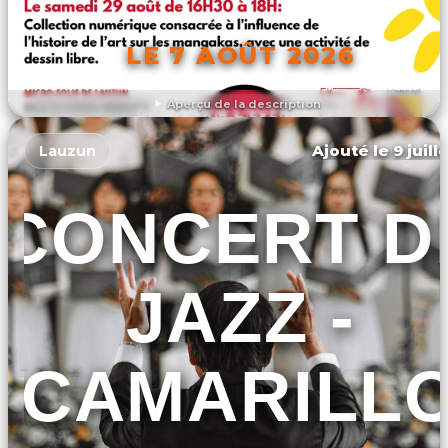
LE 7 AOÛT 2026
Aperçu de la description
DÉCOUVRIR L'ÉVÉNEMENT
Ajouté le 9 juill
Lauzun
CONCERT D
JAZZ -
CAMARILL