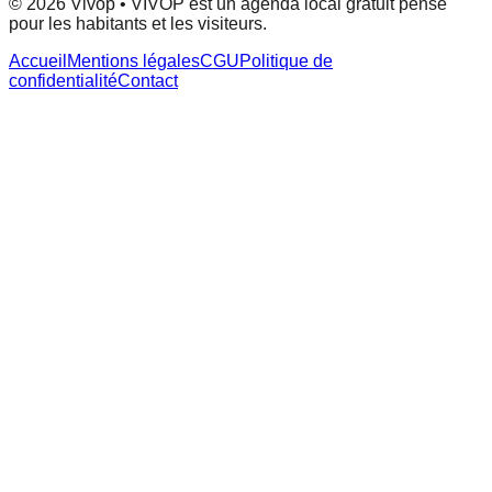
© 2026 Vivop • VIVOP est un agenda local gratuit pensé
pour les habitants et les visiteurs.
Accueil
Mentions légales
CGU
Politique de
confidentialité
Contact