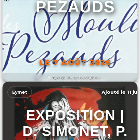
PÉZAUDS
LE 7 AOÛT 2026
Aperçu de la description
DÉCOUVRIR L'ÉVÉNEMENT
Ajouté le 11 ju
Eymet
EXPOSITION |
D. SIMONET, P.