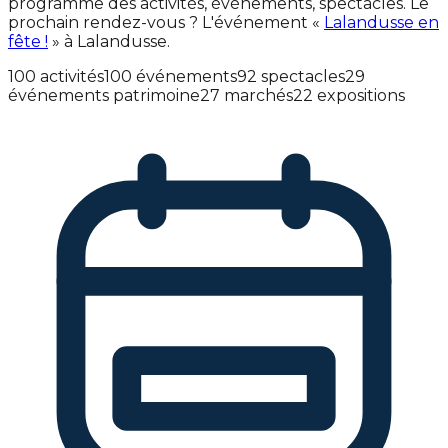
programme des activités, événements, spectacles. Le
prochain rendez-vous ? L'événement «
Lalandusse en
fête !
» à Lalandusse.
100 activités
100 événements
92 spectacles
29
événements patrimoine
27 marchés
22 expositions