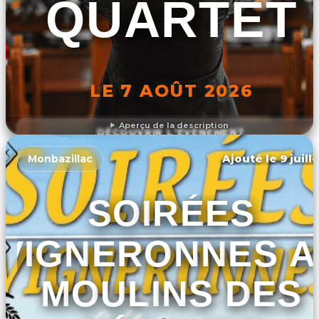
QUARTET
LE 7 AOÛT 2026
Aperçu de la description
DÉCOUVRIR L'ÉVÉNEMENT
Ajouté le 9 juill
Monbazillac
SOIRÉES
VIGNERONNES A
MOULINS DES