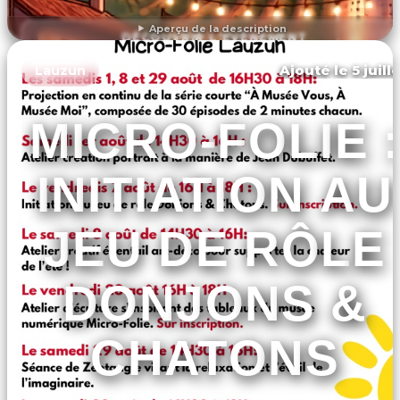
Aperçu de la description
DÉCOUVRIR L'ÉVÉNEMENT
Ajouté le 5 juill
Lauzun
MICRO-FOLIE :
INITIATION AU
JEU DE RÔLE
DONJONS &
CHATONS