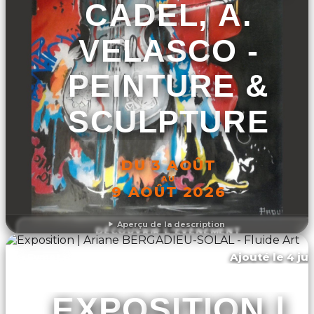
CADEL, A.
VELASCO -
PEINTURE &
SCULPTURE
DU 3 AOÛT
AU
9 AOÛT 2026
Aperçu de la description
DÉCOUVRIR L'ÉVÉNEMENT
Ajouté le 4 jui
Eymet
EXPOSITION |