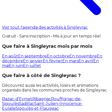
Voir tout l'agenda des activités à Singleyrac
Gratuit • Sans inscription • Mis à jour en temps réel
Que faire à Singleyrac mois par mois
En août
En septembre
En octobre
En novembre
En
décembre
En janvier
En février
En mars
En avril
En
mai
En juin
En juillet
Que faire à côté de Singleyrac ?
Découvrez aussi les activités, loisirs et animations
organisés dans les communes proches de Singleyrac.
Razac-d'Eymet
Ribagnac
Rouffignac-de-
Sigoulès
Sadillac
Saint-Julien-Innocence-
Eulalie
Sigoulès-et-Flaugeac