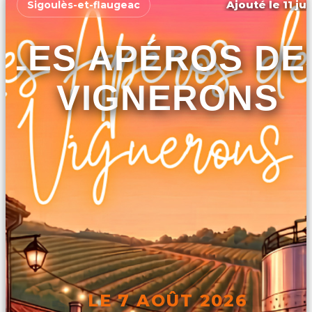
Ajouté le 11 ju
Sigoulès-et-flaugeac
LES APÉROS DE
VIGNERONS
LE 7 AOÛT 2026