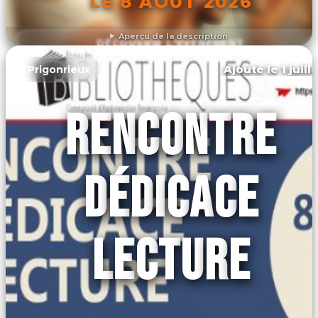
LE 8 AOÛT 2026
Aperçu de la description
DÉCOUVRIR L'ÉVÉNEMENT
Ajouté le 1 juill
Prigonrieux
RENCONTRE
DÉDICACE
LECTURE