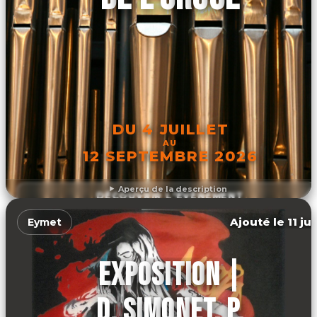
DU 4 JUILLET
AU
12 SEPTEMBRE 2026
Aperçu de la description
DÉCOUVRIR L'ÉVÉNEMENT
Ajouté le 11 ju
Eymet
EXPOSITION |
D. SIMONET, P.