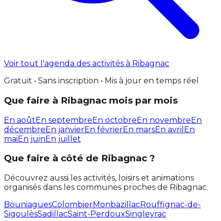
Voir tout l'agenda des activités à Ribagnac
Gratuit • Sans inscription • Mis à jour en temps réel
Que faire à Ribagnac mois par mois
En août
En septembre
En octobre
En novembre
En
décembre
En janvier
En février
En mars
En avril
En
mai
En juin
En juillet
Que faire à côté de Ribagnac ?
Découvrez aussi les activités, loisirs et animations
organisés dans les communes proches de Ribagnac.
Bouniagues
Colombier
Monbazillac
Rouffignac-de-
Sigoulès
Sadillac
Saint-Perdoux
Singleyrac