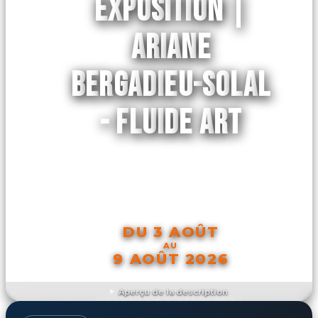
EXPOSITION |
ARIANE
BERGADIEU-SOLAL
- FLUIDE ART
DU 3 AOÛT
AU
9 AOÛT 2026
Aperçu de la description
DÉCOUVRIR L'ÉVÉNEMENT