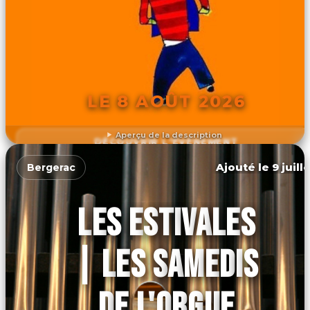
LE 8 AOÛT 2026
Aperçu de la description
DÉCOUVRIR L'ÉVÉNEMENT
Ajouté le 9 juill
Bergerac
LES ESTIVALES
| LES SAMEDIS
DE L'ORGUE