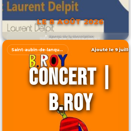
LE 8 AOÛT 2026
Aperçu de la description
DÉCOUVRIR L'ÉVÉNEMENT
Ajouté le 9 juill
Saint-aubin-de-lanquais
CONCERT |
B.ROY