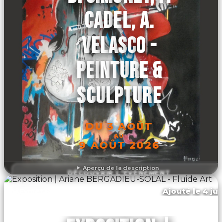
CADEL, A.
VELASCO -
PEINTURE &
SCULPTURE
DU 3 AOÛT
AU
9 AOÛT 2026
Aperçu de la description
DÉCOUVRIR L'ÉVÉNEMENT
Ajouté le 4 jui
Eymet