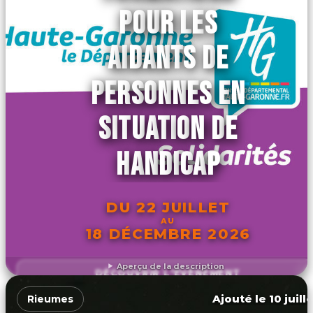
POUR LES
AIDANTS DE
PERSONNES EN
SITUATION DE
HANDICAP
DU 22 JUILLET
AU
18 DÉCEMBRE 2026
Aperçu de la description
DÉCOUVRIR L'ÉVÉNEMENT
Ajouté le 10 juill
Rieumes