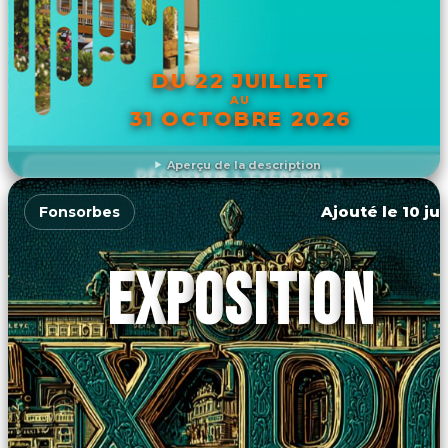
DU 22 JUILLET
AU
31 OCTOBRE 2026
Aperçu de la description
DÉCOUVRIR L'ÉVÉNEMENT
Ajouté le 10 ju
Fonsorbes
EXPOSITION