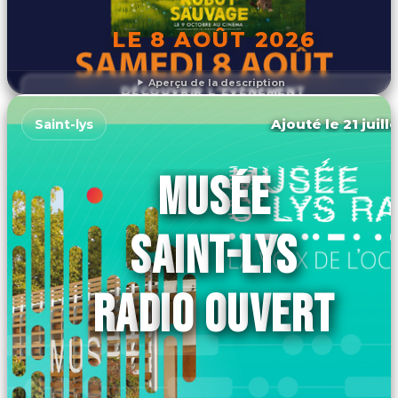
LE 8 AOÛT 2026
Aperçu de la description
DÉCOUVRIR L'ÉVÉNEMENT
Ajouté le 21 juill
Saint-lys
MUSÉE
SAINT-LYS
RADIO OUVERT