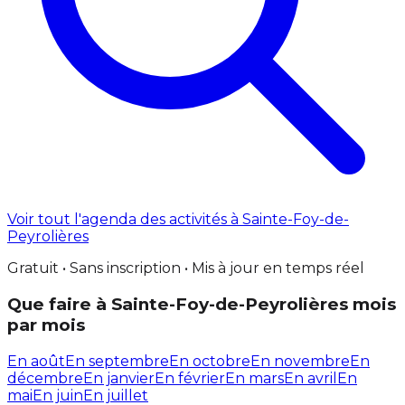
Voir tout l'agenda des activités à Sainte-Foy-de-
Peyrolières
Gratuit • Sans inscription • Mis à jour en temps réel
Que faire à Sainte-Foy-de-Peyrolières mois
par mois
En août
En septembre
En octobre
En novembre
En
décembre
En janvier
En février
En mars
En avril
En
mai
En juin
En juillet