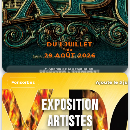
DU 1 JUILLET
AU
29 AOÛT 2026
Aperçu de la description
DÉCOUVRIR L'ÉVÉNEMENT
Ajouté le 5 ju
Fonsorbes
EXPOSITION
ARTISTES