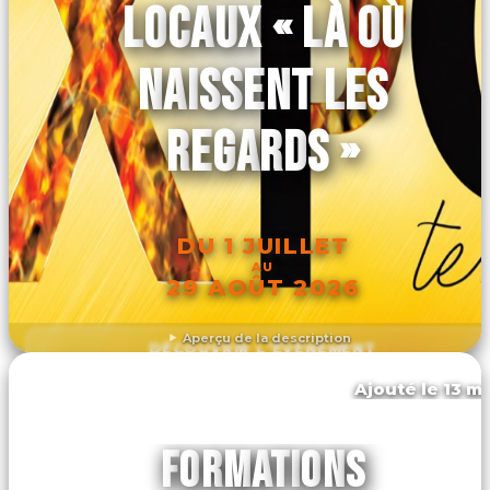
LOCAUX « LÀ OÙ
NAISSENT LES
REGARDS »
DU 1 JUILLET
AU
29 AOÛT 2026
Aperçu de la description
DÉCOUVRIR L'ÉVÉNEMENT
Ajouté le 13 ma
Fontenilles
FORMATIONS