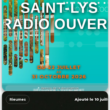
SAINT-LYS
RADIO OUVER
DU 22 JUILLET
AU
31 OCTOBRE 2026
Aperçu de la description
DÉCOUVRIR L'ÉVÉNEMENT
Ajouté le 10 juill
Rieumes