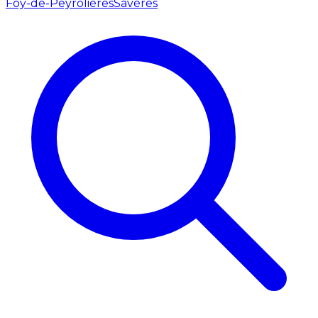
Foy-de-Peyrolières
Savères