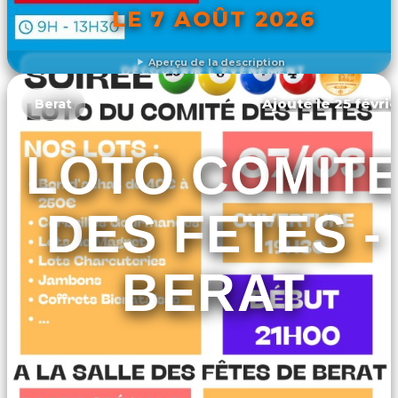
LE 7 AOÛT 2026
Aperçu de la description
DÉCOUVRIR L'ÉVÉNEMENT
Ajouté le 25 févrie
Berat
LOTO COMIT
DES FETES -
BERAT