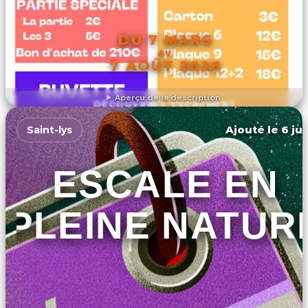
DU 7 MARS
AU
7 AOÛT 2026
Aperçu de la description
DÉCOUVRIR L'ÉVÉNEMENT
Ajouté le 6 jui
Saint-lys
ESCALE EN
PLEINE NATUR