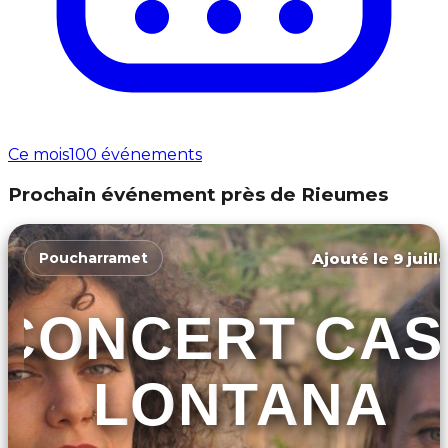
Ce mois
100 événements
Prochain événement près de Rieumes
Ajouté le 9 juill
Poucharramet
CONCERT CAS
LONTANA