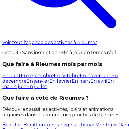
Voir tout l'agenda des activités à Rieumes
Gratuit • Sans inscription • Mis à jour en temps réel
Que faire à Rieumes mois par mois
En août
En septembre
En octobre
En novembre
En
décembre
En janvier
En février
En mars
En avril
En
mai
En juin
En juillet
Que faire à côté de Rieumes ?
Découvrez aussi les activités, loisirs et animations
organisés dans les communes proches de Rieumes.
Beaufort
Bérat
Forgues
Lahage
Lautignac
Montgras
Plag