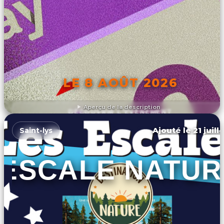
LE 8 AOÛT 2026
Aperçu de la description
DÉCOUVRIR L'ÉVÉNEMENT
Ajouté le 21 juill
Saint-lys
ESCALE NATUR