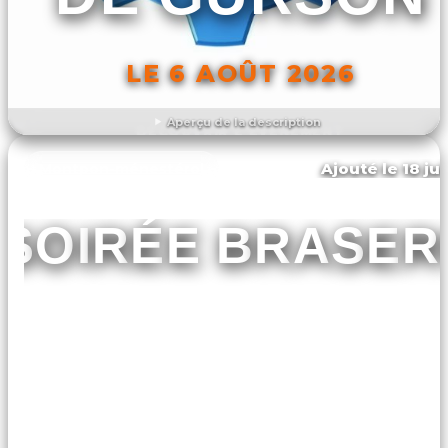
LE 6 AOÛT 2026
Aperçu de la description
DÉCOUVRIR L'ÉVÉNEMENT
Ajouté le 18 ju
Montpon-ménestérol
SOIRÉE BRASER