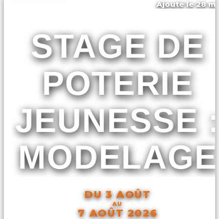
Ajouté le 28 ma
Saint-rémy
STAGE DE
POTERIE
JEUNESSE 
MODELAGE
DU 3 AOÛT
AU
7 AOÛT 2026