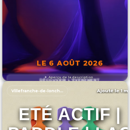
LE 6 AOÛT 2026
Aperçu de la description
DÉCOUVRIR L'ÉVÉNEMENT
Ajouté le 1 ma
Villefranche-de-lonchat
ETÉ ACTIF |