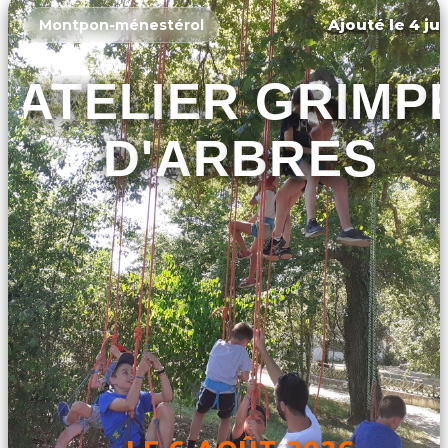
Ajouté le 4 jui
Montpon-ménestérol
ATELIER GRIMP
D'ARBRES