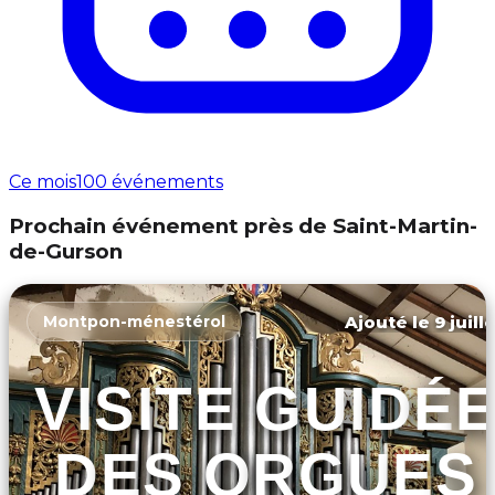
Ce mois
100 événements
Prochain événement près de Saint-Martin-
de-Gurson
Ajouté le 9 juill
Montpon-ménestérol
VISITE GUIDÉ
DES ORGUES