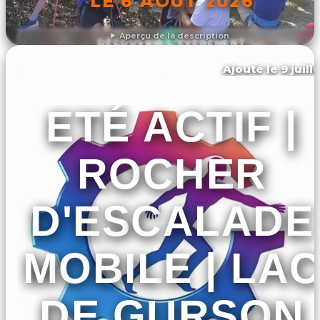
LE 6 AOÛT 2026
Aperçu de la description
DÉCOUVRIR L'ÉVÉNEMENT
Ajouté le 9 juill
Villefranche-de-lonchat
ETÉ ACTIF |
ROCHER
D'ESCALADE
MOBILE | LA
DE GURSON