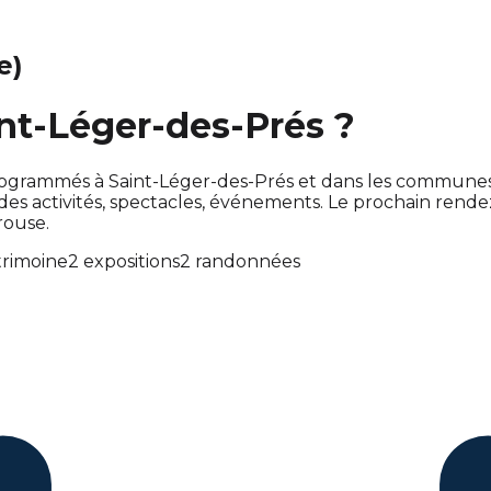
e)
int-Léger-des-Prés ?
t programmés à Saint-Léger-des-Prés et dans les commun
 activités, spectacles, événements. Le prochain rend
rouse.
rimoine
2 expositions
2 randonnées