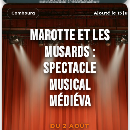
DÉCOUVRIR L'ÉVÉNEMENT
Ajouté le 15 ju
Combourg
MAROTTE ET LES
MUSARDS :
SPECTACLE
MUSICAL
MÉDIÉVA
DU 2 AOÛT