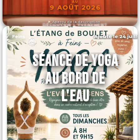
AU
9 AOÛT 2026
Aperçu de la description
DÉCOUVRIR L'ÉVÉNEMENT
Ajouté le 24 juill
Feins
SÉANCE DE YOGA
AU BORD DE
L'EAU