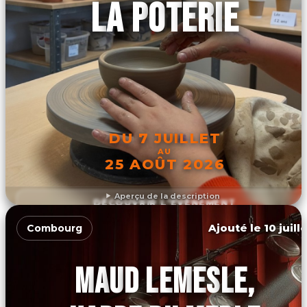
LA POTERIE
DU 7 JUILLET
AU
25 AOÛT 2026
Aperçu de la description
DÉCOUVRIR L'ÉVÉNEMENT
Ajouté le 10 juill
Combourg
MAUD LEMESLE,