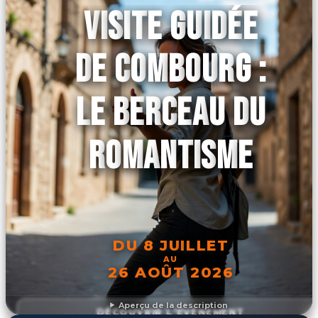
VISITE GUIDÉE
DE COMBOURG :
LE BERCEAU DU
ROMANTISME
DU 8 JUILLET
AU
26 AOÛT 2026
Aperçu de la description
DÉCOUVRIR L'ÉVÉNEMENT