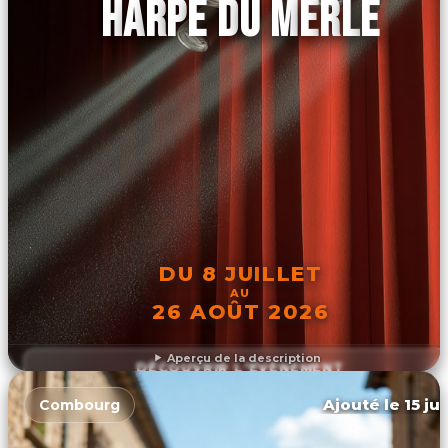
HARPE DU MERLE
DU 8 JUILLET
AU
26 AOÛT 2026
Aperçu de la description
DÉCOUVRIR L'ÉVÉNEMENT
Ajouté le 15 ju
Combourg