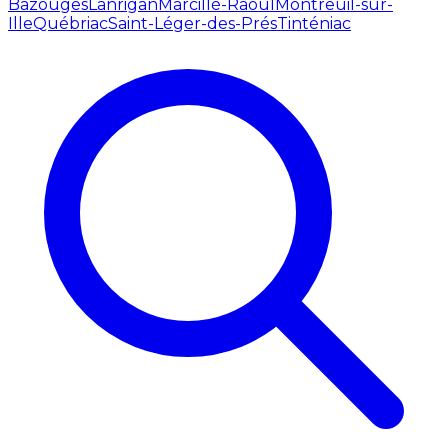
Bazouges
Lanrigan
Marcillé-Raoul
Montreuil-sur-
Ille
Québriac
Saint-Léger-des-Prés
Tinténiac