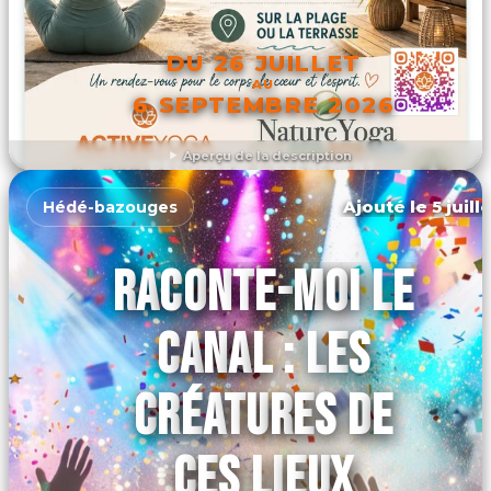
DU 26 JUILLET
AU
6 SEPTEMBRE 2026
Aperçu de la description
DÉCOUVRIR L'ÉVÉNEMENT
Ajouté le 5 juill
Hédé-bazouges
RACONTE-MOI LE
CANAL : LES
CRÉATURES DE
CES LIEUX