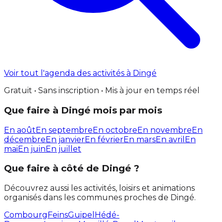
Voir tout l'agenda des activités à Dingé
Gratuit • Sans inscription • Mis à jour en temps réel
Que faire à Dingé mois par mois
En août
En septembre
En octobre
En novembre
En
décembre
En janvier
En février
En mars
En avril
En
mai
En juin
En juillet
Que faire à côté de Dingé ?
Découvrez aussi les activités, loisirs et animations
organisés dans les communes proches de Dingé.
Combourg
Feins
Guipel
Hédé-