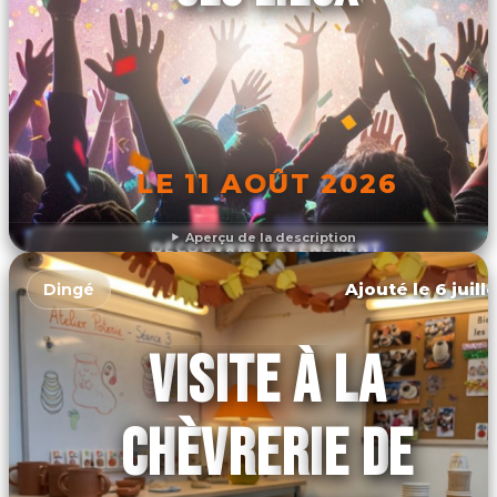
LE 11 AOÛT 2026
Aperçu de la description
DÉCOUVRIR L'ÉVÉNEMENT
Ajouté le 6 juill
Dingé
VISITE À LA
CHÈVRERIE DE