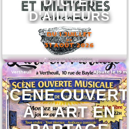
D'ICI ET
D'AILLEURS
DU 1 JUILLET
AU
31 AOÛT 2026
Aperçu de la description
DÉCOUVRIR L'ÉVÉNEMENT
Ajouté le 19 ma
Vertheuil
SCÈNE OUVERT
À L'ART EN