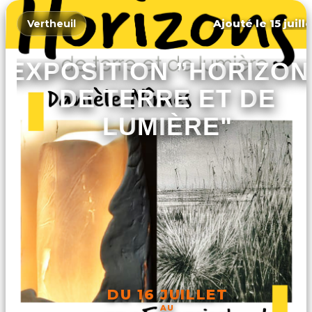
Ajouté le 15 juill
Vertheuil
EXPOSITION ”HORIZON
DE TERRE ET DE
LUMIÈRE"
DU 16 JUILLET
AU