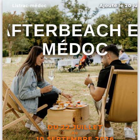
Ajouté le 20 jui
Listrac-médoc
AFTERBEACH E
MÉDOC
DU 22 JUILLET
AU
10 SEPTEMBRE 2026