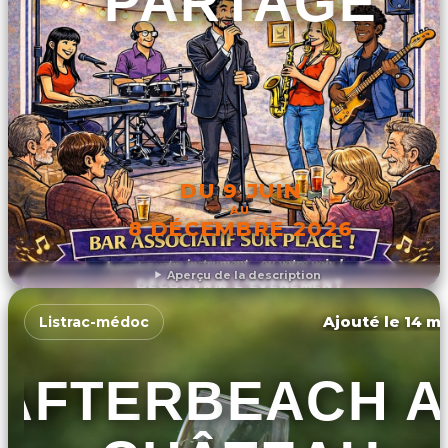
PARTAGE
DU 9 JUIN
AU
8 DÉCEMBRE 2026
Aperçu de la description
DÉCOUVRIR L'ÉVÉNEMENT
Ajouté le 14 ma
Listrac-médoc
AFTERBEACH 