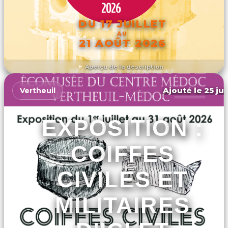
DU 17 JUILLET
AU
21 AOÛT 2026
Aperçu de la description
DÉCOUVRIR L'ÉVÉNEMENT
Ajouté le 25 jui
Vertheuil
EXPOSITION :
COIFFES
CIVILES ET
MILITAIRES