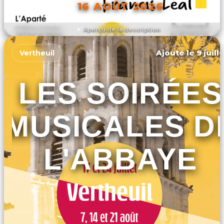
16 AOÛT 2026
Aperçu de la description
DÉCOUVRIR L'ÉVÉNEMENT
Ajouté le 9 juill
Vertheuil
LES SOIRÉES
MUSICALES D
L'ABBAYE