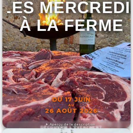
LES MERCREDI
À LA FERME
DU 17 JUIN
AU
26 AOÛT 2026
Aperçu de la description
DÉCOUVRIR L'ÉVÉNEMENT