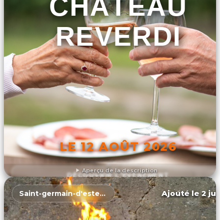
CHÂTEAU
REVERDI
LE 12 AOÛT 2026
Aperçu de la description
DÉCOUVRIR L'ÉVÉNEMENT
Ajouté le 2 ju
Saint-germain-d'esteuil