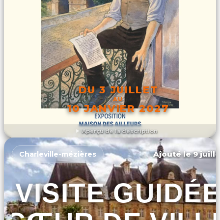
DU 3 JUILLET
AU
10 JANVIER 2027
Aperçu de la description
DÉCOUVRIR L'ÉVÉNEMENT
Ajouté le 9 juill
Charleville-mézières
VISITE GUIDÉ