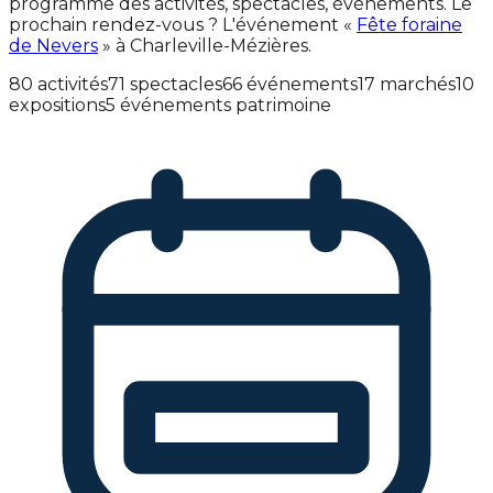
programme des activités, spectacles, événements. Le
prochain rendez-vous ? L'événement «
Fête foraine
de Nevers
» à Charleville-Mézières.
80 activités
71 spectacles
66 événements
17 marchés
10
expositions
5 événements patrimoine