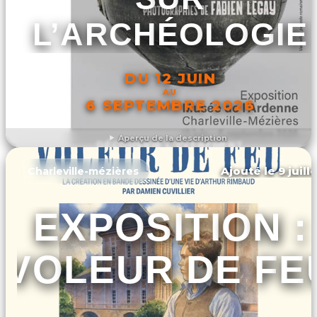
L’ARCHÉOLOGIE
DU 12 JUIN
AU
6 SEPTEMBRE 2026
Aperçu de la description
DÉCOUVRIR L'ÉVÉNEMENT
Ajouté le 9 juill
Charleville-mézières
EXPOSITION :
VOLEUR DE FE