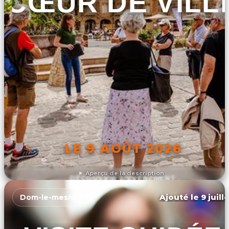
CŒUR DE VILL
LE 9 AOÛT 2026
Aperçu de la description
DÉCOUVRIR L'ÉVÉNEMENT
Ajouté le 9 juill
Dom-le-mesnil