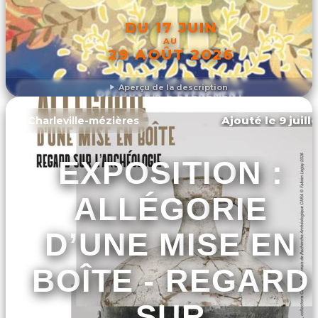
DU 17 JUIN
AU
29 AOÛT 2026
Aperçu de la description
DÉCOUVRIR L'ÉVÉNEMENT
Ajouté le 9 juill
Charleville-mézières
EXPOSITION :
ALLÉGORIE
D’UNE MISE EN
BOÎTE - REGARD
SUR