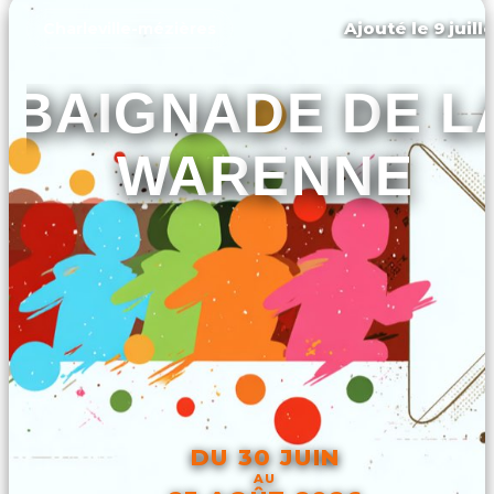
Ajouté le 9 juill
Charleville-mézières
BAIGNADE DE L
WARENNE
DU 30 JUIN
AU