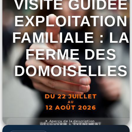
VISITE GUIDÉE
EXPLOITATION
FAMILIALE : LA
FERME DES
DOMOISELLES
DU 22 JUILLET
AU
12 AOÛT 2026
Aperçu de la description
DÉCOUVRIR L'ÉVÉNEMENT