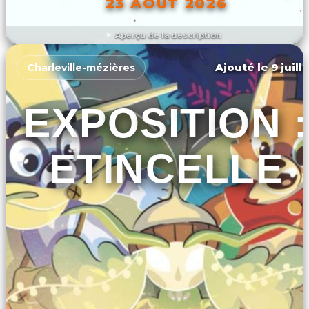
23 AOÛT 2026
Aperçu de la description
DÉCOUVRIR L'ÉVÉNEMENT
Ajouté le 9 juill
Charleville-mézières
EXPOSITION :
ETINCELLE