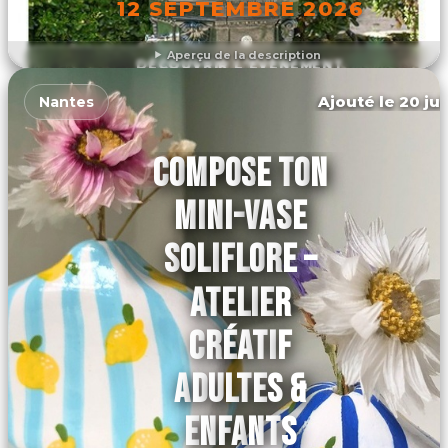
12 SEPTEMBRE 2026
Aperçu de la description
DÉCOUVRIR L'ÉVÉNEMENT
Ajouté le 20 jui
Nantes
COMPOSE TON
MINI-VASE
SOLIFLORE –
ATELIER
CRÉATIF
ADULTES &
ENFANTS