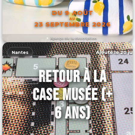
DU 9 AOÛT
AU
23 SEPTEMBRE 2026
Aperçu de la description
DÉCOUVRIR L'ÉVÉNEMENT
Ajouté le 20 jui
Nantes
RETOUR À LA
CASE MUSÉE (+
6 ANS)