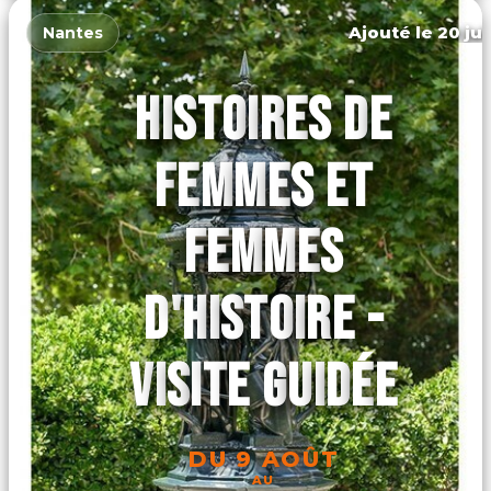
Ajouté le 20 jui
Nantes
HISTOIRES DE
FEMMES ET
FEMMES
D'HISTOIRE -
VISITE GUIDÉE
DU 9 AOÛT
AU