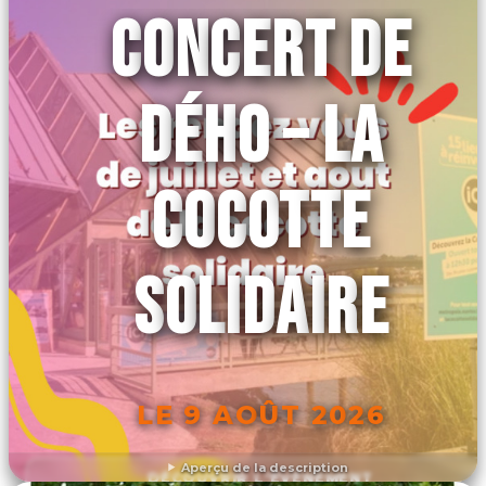
CONCERT DE
DÉHO – LA
COCOTTE
SOLIDAIRE
LE 9 AOÛT 2026
Aperçu de la description
DÉCOUVRIR L'ÉVÉNEMENT