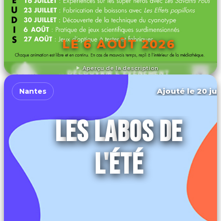
LE 6 AOÛT 2026
Aperçu de la description
DÉCOUVRIR L'ÉVÉNEMENT
Ajouté le 20 jui
Nantes
LES LABOS DE
L'ÉTÉ