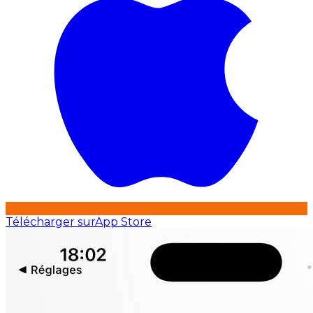
Télécharger sur
App Store