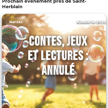
Prochain événement près de Saint-
Herblain
Ajouté le 20 jui
Nantes
CONTES, JEUX
ET LECTURES :
ANNULÉ