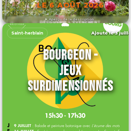
LE 6 AOÛT 2026
Aperçu de la description
DÉCOUVRIR L'ÉVÉNEMENT
Ajouté le 3 juill
Saint-herblain
BOURGEON -
JEUX
SURDIMENSIONNÉS