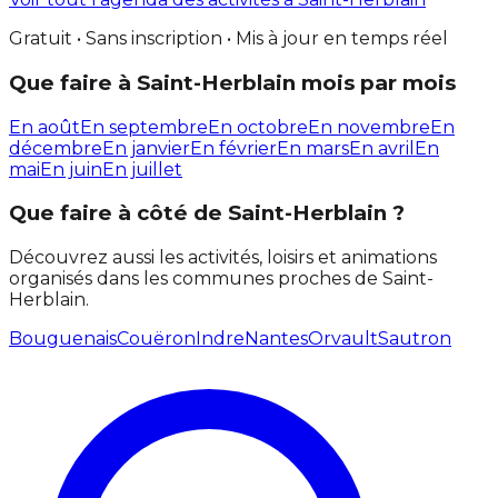
Gratuit • Sans inscription • Mis à jour en temps réel
Que faire à Saint-Herblain mois par mois
En août
En septembre
En octobre
En novembre
En
décembre
En janvier
En février
En mars
En avril
En
mai
En juin
En juillet
Que faire à côté de Saint-Herblain ?
Découvrez aussi les activités, loisirs et animations
organisés dans les communes proches de Saint-
Herblain.
Bouguenais
Couëron
Indre
Nantes
Orvault
Sautron