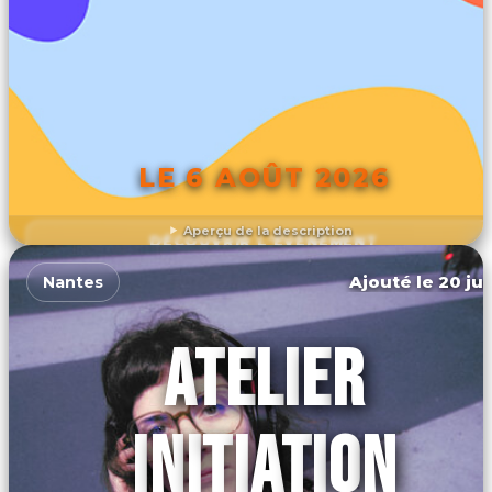
LE 6 AOÛT 2026
Aperçu de la description
DÉCOUVRIR L'ÉVÉNEMENT
Ajouté le 20 jui
Nantes
ATELIER
INITIATION