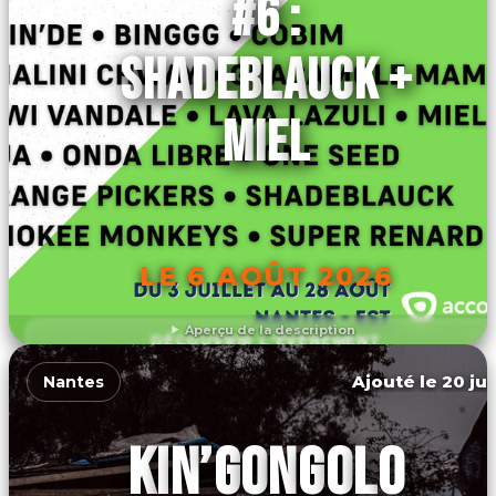
#6 :
SHADEBLAUCK +
MIEL
LE 6 AOÛT 2026
Aperçu de la description
DÉCOUVRIR L'ÉVÉNEMENT
Ajouté le 20 jui
Nantes
KIN’GONGOLO