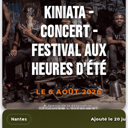
KINIATA -
CONCERT -
FESTIVAL AUX
HEURES D’ÉTÉ
LE 6 AOÛT 2026
Aperçu de la description
DÉCOUVRIR L'ÉVÉNEMENT
Ajouté le 20 jui
Nantes