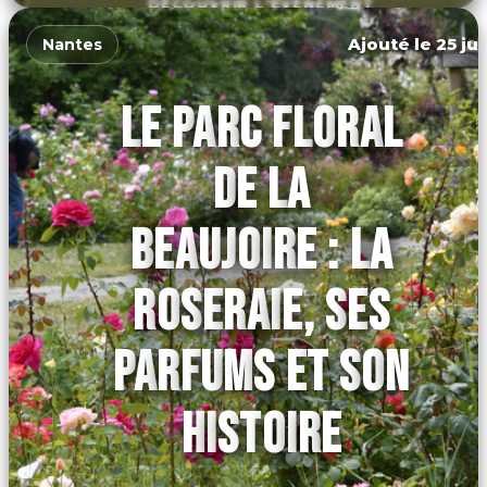
DÉCOUVRIR L'ÉVÉNEMENT
Ajouté le 25 jui
Nantes
LE PARC FLORAL
DE LA
BEAUJOIRE : LA
ROSERAIE, SES
PARFUMS ET SON
HISTOIRE