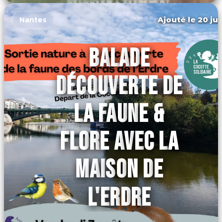
DÉCOUVRIR L'ÉVÉNEMENT
Ajouté le 20 jui
Nantes
BALADE
DÉCOUVERTE DE
LA FAUNE &
FLORE AVEC LA
MAISON DE
L'ERDRE