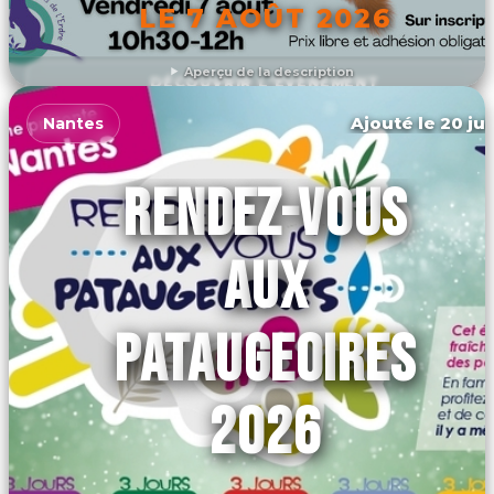
LE 7 AOÛT 2026
Aperçu de la description
DÉCOUVRIR L'ÉVÉNEMENT
Ajouté le 20 jui
Nantes
RENDEZ-VOUS
AUX
PATAUGEOIRES
2026