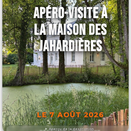
APÉRO-VISITE À
LA MAISON DES
JAHARDIÈRES
LE 7 AOÛT 2026
Aperçu de la description