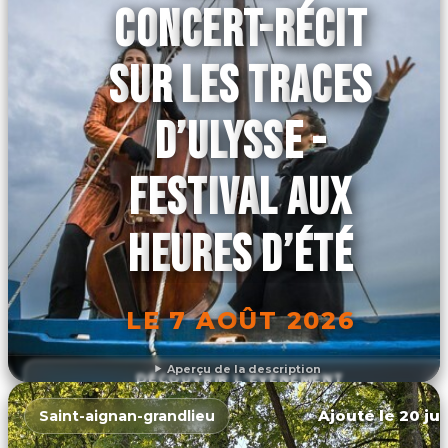
CONCERT-RÉCIT
SUR LES TRACES
D’ULYSSE -
FESTIVAL AUX
HEURES D’ÉTÉ
LE 7 AOÛT 2026
Aperçu de la description
DÉCOUVRIR L'ÉVÉNEMENT
Ajouté le 20 jui
Saint-aignan-grandlieu