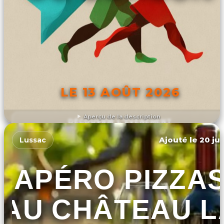
LE 13 AOÛT 2026
Aperçu de la description
DÉCOUVRIR L'ÉVÉNEMENT
Ajouté le 20 jui
Lussac
APÉRO PIZZA
AU CHÂTEAU L