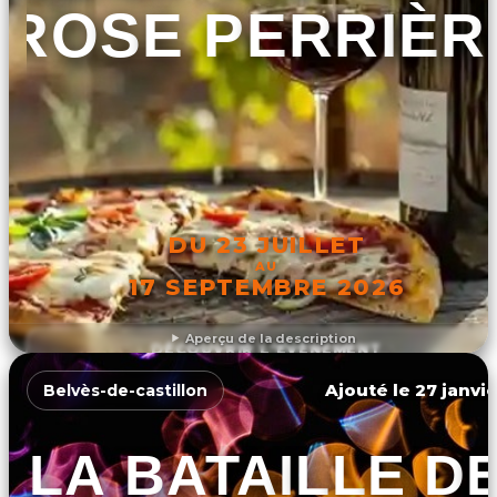
ROSE PERRIÈR
DU 23 JUILLET
AU
17 SEPTEMBRE 2026
Aperçu de la description
DÉCOUVRIR L'ÉVÉNEMENT
Ajouté le 27 janvie
Belvès-de-castillon
LA BATAILLE D