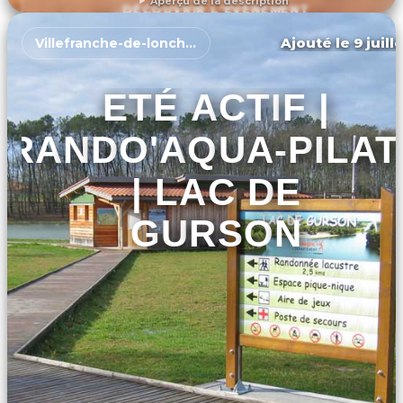
Aperçu de la description
DÉCOUVRIR L'ÉVÉNEMENT
Ajouté le 9 juill
Villefranche-de-lonchat
ETÉ ACTIF |
RANDO'AQUA-PILAT
| LAC DE
GURSON