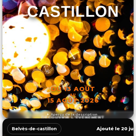
CASTILLON
DU 13 AOÛT
AU
15 AOÛT 2026
Aperçu de la description
DÉCOUVRIR L'ÉVÉNEMENT
Ajouté le 20 jui
Belvès-de-castillon