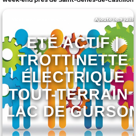
Ajouté le 9 juill
Villefranche-de-lonchat
ETÉ ACTIF |
TROTTINETTE
ÉLECTRIQUE
TOUT-TERRAIN 
LAC DE GURSO