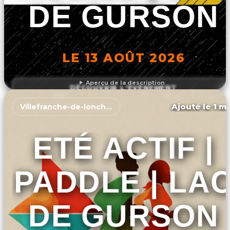
DE GURSON
LE 13 AOÛT 2026
Aperçu de la description
DÉCOUVRIR L'ÉVÉNEMENT
Ajouté le 1 ma
Villefranche-de-lonchat
ETÉ ACTIF |
PADDLE | LA
DE GURSON