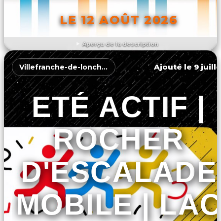
LE 12 AOÛT 2026
Aperçu de la description
DÉCOUVRIR L'ÉVÉNEMENT
Ajouté le 9 juill
Villefranche-de-lonchat
ETÉ ACTIF |
ROCHER
D'ESCALADE
MOBILE | LA