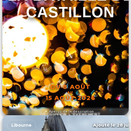
CASTILLON
DU 8 AOÛT
AU
15 AOÛT 2026
Aperçu de la description
DÉCOUVRIR L'ÉVÉNEMENT
Ajouté le 28 jui
Libourne