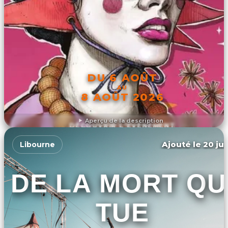
DU 6 AOÛT
AU
8 AOÛT 2026
Aperçu de la description
DÉCOUVRIR L'ÉVÉNEMENT
Ajouté le 20 jui
Libourne
DE LA MORT QU
TUE