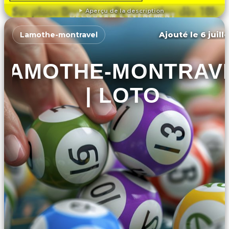
Aperçu de la description
DÉCOUVRIR L'ÉVÉNEMENT
Ajouté le 6 juill
Lamothe-montravel
LAMOTHE-MONTRAV
| LOTO