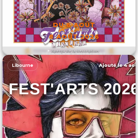
DU 6 AOÛT
AU
8 AOÛT 2026
Aperçu de la description
DÉCOUVRIR L'ÉVÉNEMENT
Ajouté le 4 aoû
Libourne
FEST'ARTS 202