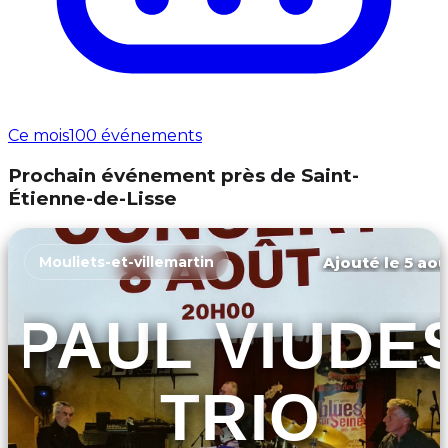
Ce mois
100 événements
Prochain événement près de Saint-
Étienne-de-Lisse
Ajouté le 5 aoû
Mouliets-et-villemartin
PAUL VIUDE
TRIO