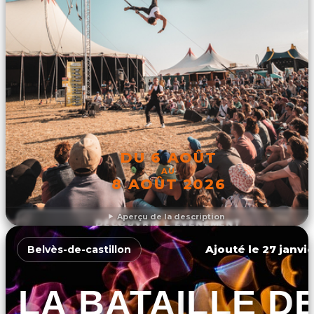
DU 6 AOÛT
AU
8 AOÛT 2026
Aperçu de la description
DÉCOUVRIR L'ÉVÉNEMENT
Ajouté le 27 janvie
Belvès-de-castillon
LA BATAILLE D