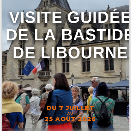
VISITE GUIDÉ
DE LA BASTID
DE LIBOURNE
DU 7 JUILLET
AU
25 AOÛT 2026