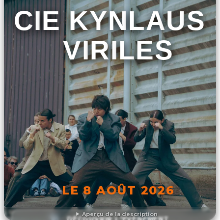
CIE KYNLAUS 
VIRILES
LE 8 AOÛT 2026
Aperçu de la description
DÉCOUVRIR L'ÉVÉNEMENT