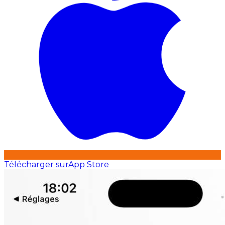
Télécharger sur
App Store