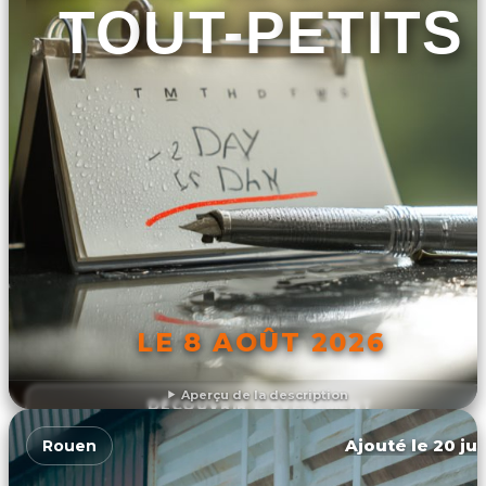
TOUT-PETITS
LE 8 AOÛT 2026
Aperçu de la description
DÉCOUVRIR L'ÉVÉNEMENT
Ajouté le 20 jui
Rouen