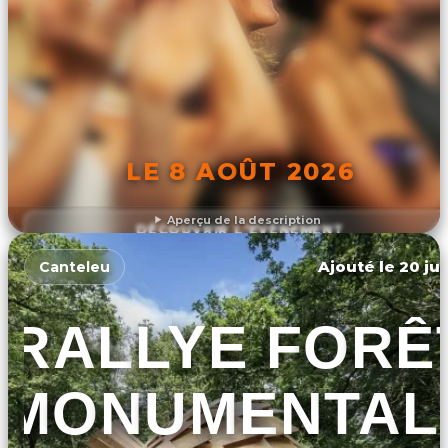
LE 8 AOÛT 2026
Aperçu de la description
DÉCOUVRIR L'ÉVÉNEMENT
Ajouté le 20 jui
Canteleu
RALLYE FORÊ
MONUMENTAL