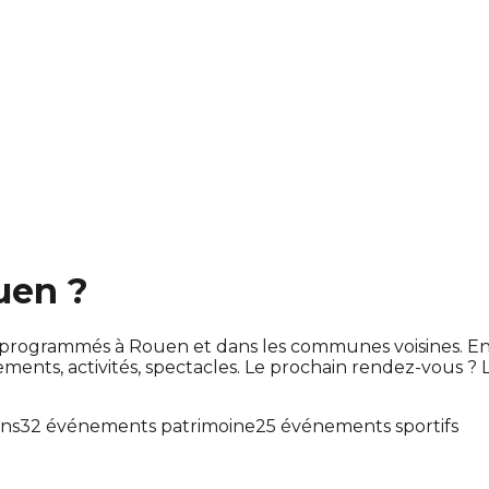
uen ?
sont programmés à Rouen et dans les communes voisines.
ts, activités, spectacles. Le prochain rendez-vous ?
ons
32 événements patrimoine
25 événements sportifs