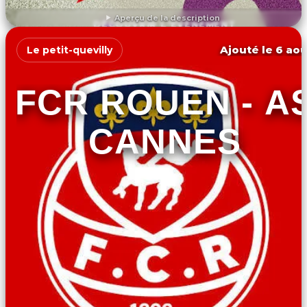
Aperçu de la description
DÉCOUVRIR L'ÉVÉNEMENT
Ajouté le 6 aoû
Le petit-quevilly
FCR ROUEN - A
CANNES