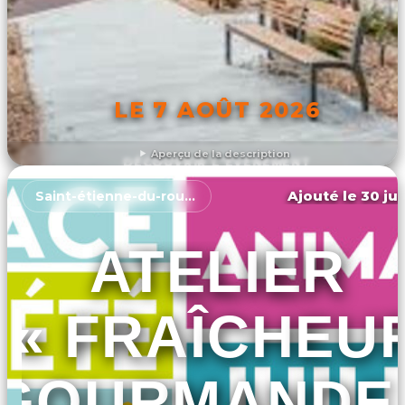
LE 7 AOÛT 2026
Aperçu de la description
DÉCOUVRIR L'ÉVÉNEMENT
Ajouté le 30 jui
Saint-étienne-du-rouvray
ATELIER
« FRAÎCHEU
GOURMANDE 