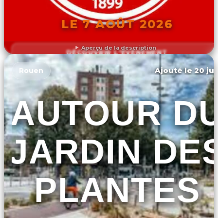
LE 7 AOÛT 2026
Aperçu de la description
DÉCOUVRIR L'ÉVÉNEMENT
Ajouté le 20 jui
Rouen
AUTOUR D
JARDIN DE
PLANTES