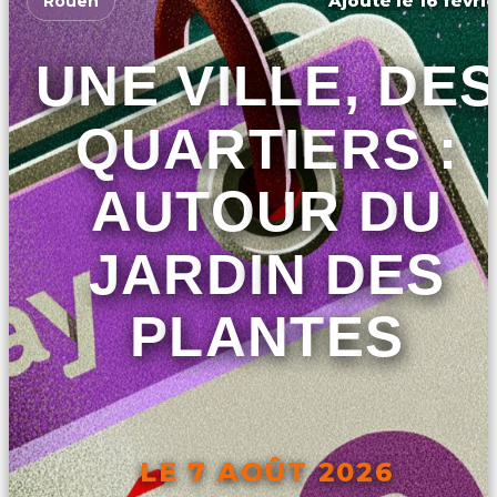
Ajouté le 16 févrie
Rouen
UNE VILLE, DES
QUARTIERS :
AUTOUR DU
JARDIN DES
PLANTES
LE 7 AOÛT 2026