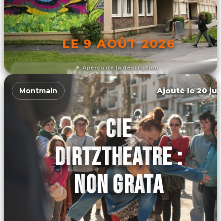
LE 9 AOÛT 2026
Aperçu de la description
DÉCOUVRIR L'ÉVÉNEMENT
Ajouté le 20 jui
Montmain
CIE
DIRTZTHEATRE :
NON GRATA