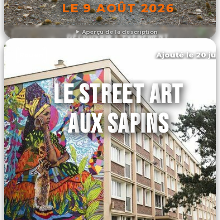
LE 9 AOÛT 2026
Aperçu de la description
DÉCOUVRIR L'ÉVÉNEMENT
Ajouté le 20 jui
Rouen
LE STREET ART
AUX SAPINS