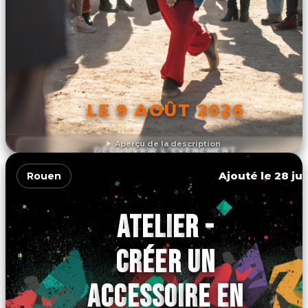
LE 9 AOÛT 2026
Aperçu de la description
DÉCOUVRIR L'ÉVÉNEMENT
Ajouté le 28 jui
Rouen
ATELIER -
CRÉER UN
ACCESSOIRE EN