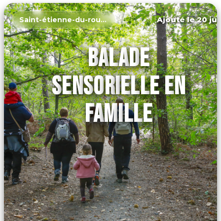
Ajouté le 20 jui
Saint-étienne-du-rouvray
BALADE
SENSORIELLE EN
FAMILLE