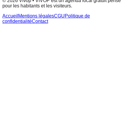
© 2026 Vivop • VIVOP est un agenda local gratuit pensé
pour les habitants et les visiteurs.
Accueil
Mentions légales
CGU
Politique de
confidentialité
Contact