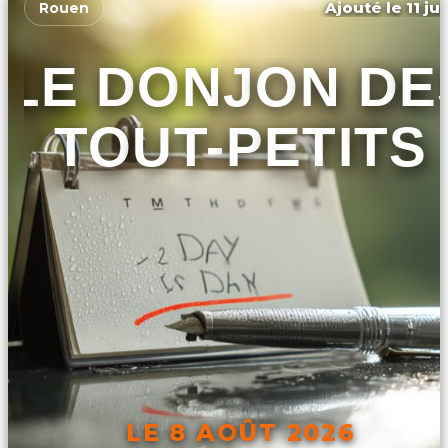
Ajouté le 11 ju
Rouen
LE DONJON DE
TOUT-PETITS
LE 8 AOÛT 2026