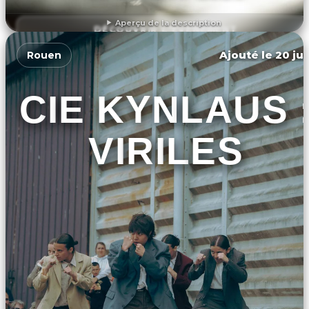
Aperçu de la description
DÉCOUVRIR L'ÉVÉNEMENT
Ajouté le 20 jui
Rouen
CIE KYNLAUS 
VIRILES