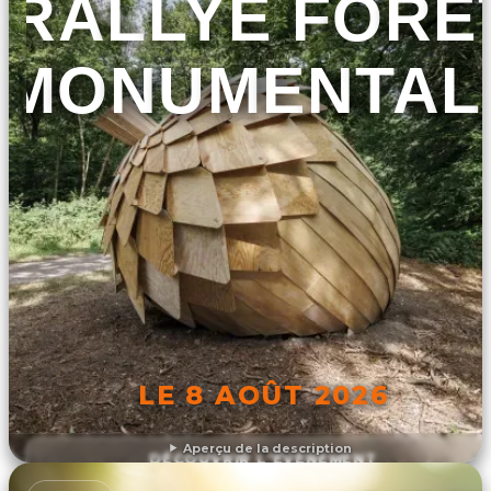
RALLYE FORÊ
MONUMENTAL
LE 8 AOÛT 2026
Aperçu de la description
DÉCOUVRIR L'ÉVÉNEMENT