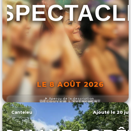
SPECTACL
LE 8 AOÛT 2026
Aperçu de la description
DÉCOUVRIR L'ÉVÉNEMENT
Ajouté le 20 jui
Canteleu