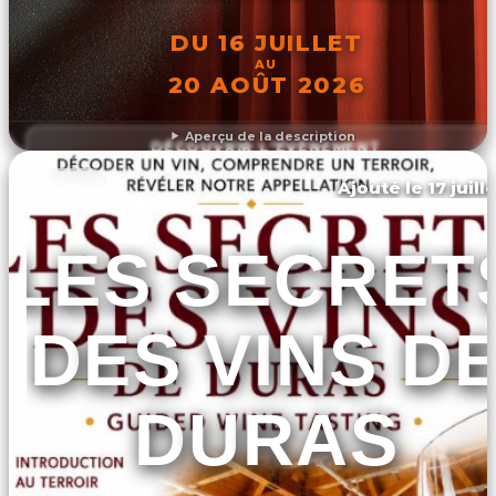
DU 16 JUILLET
AU
20 AOÛT 2026
Aperçu de la description
DÉCOUVRIR L'ÉVÉNEMENT
Ajouté le 17 juill
Duras
LES SECRET
DES VINS D
DURAS