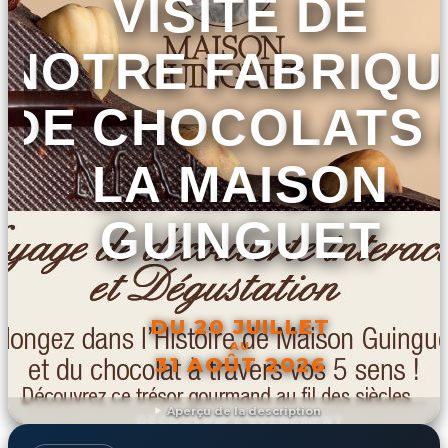
VISITE DE
NOTRE FABRIQU
DE CHOCOLATS 
LA MAISON
GUINGUET
DU 20 JUILLET
AU
31 AOÛT 2026
Aperçu de la description
DÉCOUVRIR L'ÉVÉNEMENT