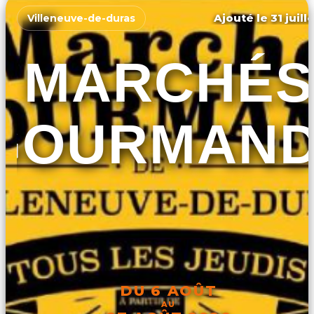
Ajouté le 31 juill
Villeneuve-de-duras
MARCHÉS
GOURMAN
DU 6 AOÛT
AU