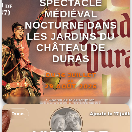
SPECTACLE
MÉDIÉVAL
NOCTURNE DANS
LES JARDINS DU
CHÂTEAU DE
DURAS
DU 16 JUILLET
AU
29 AOÛT 2026
Aperçu de la description
DÉCOUVRIR L'ÉVÉNEMENT
Ajouté le 17 juill
Duras