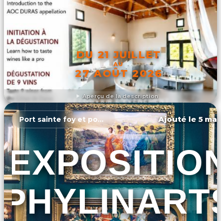
DU 21 JUILLET
AU
27 AOÛT 2026
Aperçu de la description
DÉCOUVRIR L'ÉVÉNEMENT
Ajouté le 5 mar
Port sainte foy et ponchapt
EXPOSITIO
PHYLINART