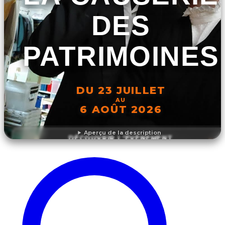
DES
PATRIMOINES
DU 23 JUILLET
AU
6 AOÛT 2026
Aperçu de la description
DÉCOUVRIR L'ÉVÉNEMENT