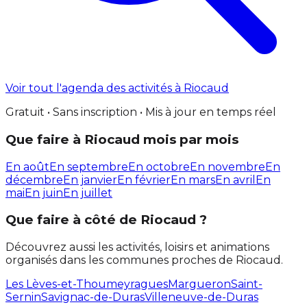
Voir tout l'agenda des activités à Riocaud
Gratuit • Sans inscription • Mis à jour en temps réel
Que faire à Riocaud mois par mois
En août
En septembre
En octobre
En novembre
En
décembre
En janvier
En février
En mars
En avril
En
mai
En juin
En juillet
Que faire à côté de Riocaud ?
Découvrez aussi les activités, loisirs et animations
organisés dans les communes proches de Riocaud.
Les Lèves-et-Thoumeyragues
Margueron
Saint-
Sernin
Savignac-de-Duras
Villeneuve-de-Duras