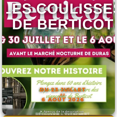
LES COULISSE
DE BERTICOT
DU 23 JUILLET
AU
6 AOÛT 2026
Aperçu de la description
DÉCOUVRIR L'ÉVÉNEMENT