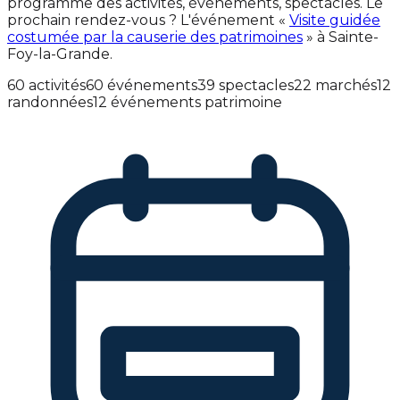
programme des activités, événements, spectacles. Le
prochain rendez-vous ? L'événement «
Visite guidée
costumée par la causerie des patrimoines
» à Sainte-
Foy-la-Grande.
60 activités
60 événements
39 spectacles
22 marchés
12
randonnées
12 événements patrimoine