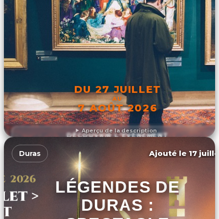
DU 27 JUILLET
AU
7 AOÛT 2026
Aperçu de la description
DÉCOUVRIR L'ÉVÉNEMENT
Ajouté le 17 juill
Duras
LÉGENDES DE
DURAS :