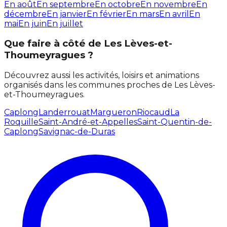
En août
En septembre
En octobre
En novembre
En
décembre
En janvier
En février
En mars
En avril
En
mai
En juin
En juillet
Que faire à côté de Les Lèves-et-
Thoumeyragues ?
Découvrez aussi les activités, loisirs et animations
organisés dans les communes proches de Les Lèves-
et-Thoumeyragues.
Caplong
Landerrouat
Margueron
Riocaud
La
Roquille
Saint-André-et-Appelles
Saint-Quentin-de-
Caplong
Savignac-de-Duras