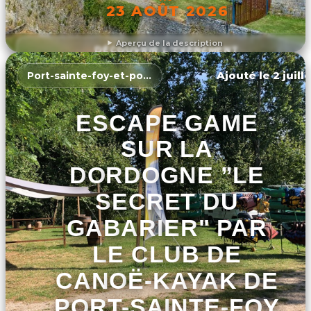
23 AOÛT 2026
Aperçu de la description
DÉCOUVRIR L'ÉVÉNEMENT
Ajouté le 2 juill
Port-sainte-foy-et-ponchapt
ESCAPE GAME
SUR LA
DORDOGNE ”LE
SECRET DU
GABARIER" PAR
LE CLUB DE
CANOË-KAYAK DE
PORT-SAINTE-FOY