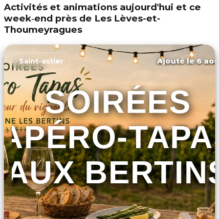
Activités et animations aujourd'hui et ce
week‑end près de Les Lèves-et-
Thoumeyragues
Ajouté le 6 aoû
Saint-astier
SOIRÉES
APÉRO-TAPA
AUX BERTIN