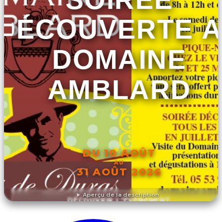
DÉCOUVERTE 
DOMAINE
AMBLARD
DU 10 AOÛT
AU
31 AOÛT 2026
Aperçu de la description
DÉCOUVRIR L'ÉVÉNEMENT