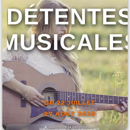
DÉTENTE
MUSICALE
DU 22 JUILLET
AU
27 AOÛT 2026
Aperçu de la description
DÉCOUVRIR L'ÉVÉNEMENT