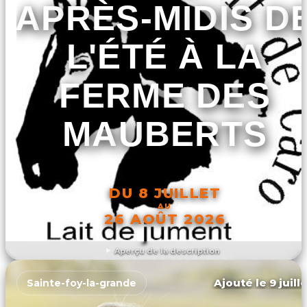
APRÈS-MIDIS D
L'ÉTÉ À LA
FERME DES
MAUBERTS
DU 8 JUILLET
AU
26 AOÛT 2026
Aperçu de la description
DÉCOUVRIR L'ÉVÉNEMENT
Ajouté le 9 juill
Sainte-foy-la-grande