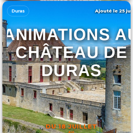
Ajouté le 25 jui
Duras
ANIMATIONS A
CHÂTEAU DE
DURAS
DU 18 JUILLET
AU