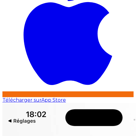
Télécharger sur
App Store