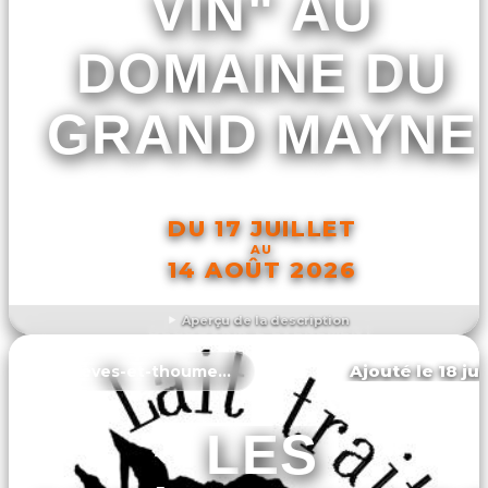
VIN" AU
DOMAINE DU
GRAND MAYNE
DU 17 JUILLET
AU
14 AOÛT 2026
Aperçu de la description
DÉCOUVRIR L'ÉVÉNEMENT
Ajouté le 18 ju
Les lèves-et-thoumeyragues
LES