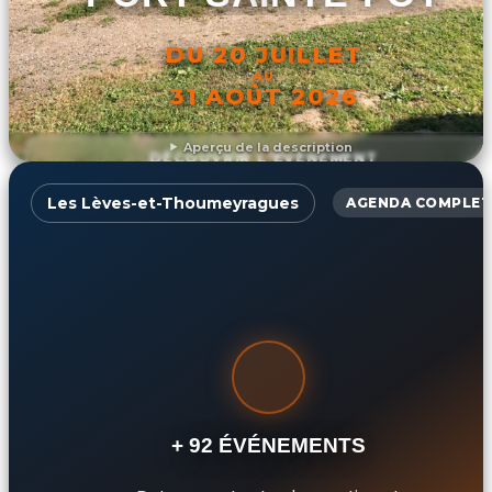
DU 20 JUILLET
AU
31 AOÛT 2026
Aperçu de la description
DÉCOUVRIR L'ÉVÉNEMENT
Les Lèves-et-Thoumeyragues
AGENDA COMPLET
+ 92 ÉVÉNEMENTS