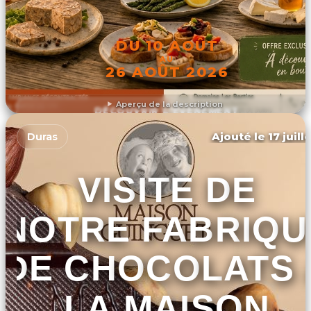
DU 10 AOÛT
AU
26 AOÛT 2026
Aperçu de la description
DÉCOUVRIR L'ÉVÉNEMENT
Ajouté le 17 juill
Duras
VISITE DE
NOTRE FABRIQU
DE CHOCOLATS 
LA MAISON