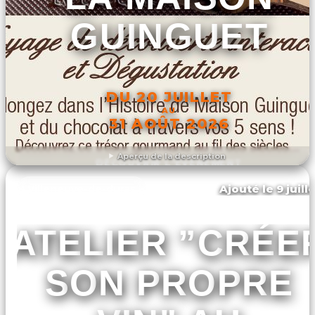
GUINGUET
DU 20 JUILLET
AU
31 AOÛT 2026
Aperçu de la description
DÉCOUVRIR L'ÉVÉNEMENT
Ajouté le 9 juill
Villeneuve-de-duras
ATELIER ”CRÉE
SON PROPRE