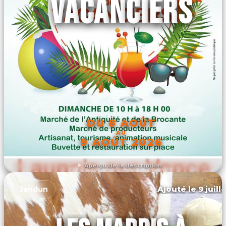
VACANCIERS
DU 8 AOÛT
AU
9 AOÛT 2026
Aperçu de la description
DÉCOUVRIR L'ÉVÉNEMENT
Ajouté le 9 juill
Jandun