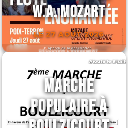
W.A. MOZART
LE 27 AOÛT 2026
Aperçu de la description
DÉCOUVRIR L'ÉVÉNEMENT
Ajouté le 9 juill
Boulzicourt
MARCHE
POPULAIRE À
BOULZICOURT