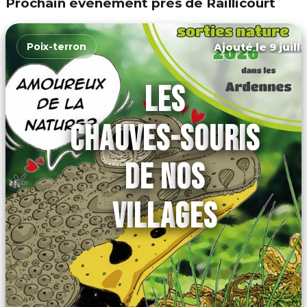
Prochain événement près de Raillicourt
Ajouté le 9 juill
Poix-terron
LES
CHAUVES-SOURIS
DE NOS
VILLAGES