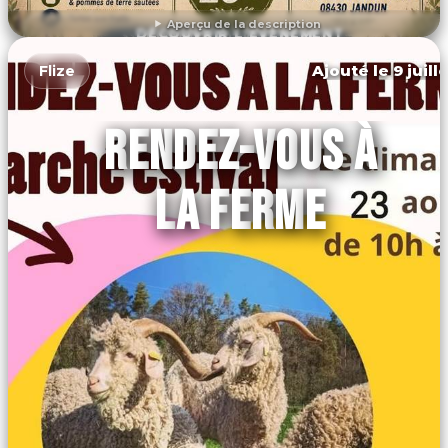
Aperçu de la description
DÉCOUVRIR L'ÉVÉNEMENT
Ajouté le 9 juill
Flize
RENDEZ-VOUS À
LA FERME