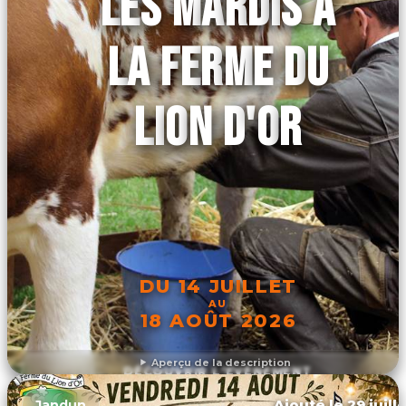
LES MARDIS À
LA FERME DU
LION D'OR
DU 14 JUILLET
AU
18 AOÛT 2026
Aperçu de la description
DÉCOUVRIR L'ÉVÉNEMENT
Ajouté le 29 juill
Jandun