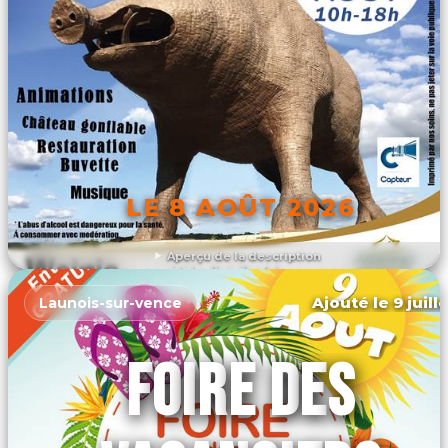
LE 8 AOÛT 2026
Aperçu de la description
DÉCOUVRIR L'ÉVÉNEMENT
Ajouté le 9 juill
Launois-sur-vence
FOIRE DES