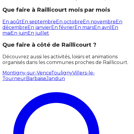
Que faire à Raillicourt mois par mois
En août
En septembre
En octobre
En novembre
En
décembre
En janvier
En février
En mars
En avril
En
mai
En juin
En juillet
Que faire à côté de Raillicourt ?
Découvrez aussi les activités, loisirs et animations
organisés dans les communes proches de Raillicourt.
Montigny-sur-Vence
Touligny
Villers-le-
Tourneur
Barbaise
Jandun