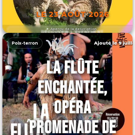
LE 23 AOÛT 2026
Aperçu de la description
DÉCOUVRIR L'ÉVÉNEMENT
Ajouté le 9 juill
Poix-terron
LA FLÛTE
ENCHANTÉE,
OPÉRA
PROMENADE DE