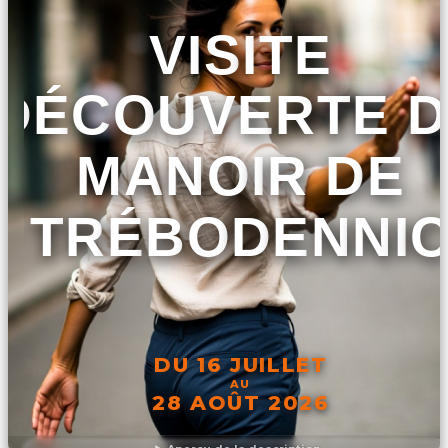
VISITE
DÉCOUVERTE 
MANOIR DE
TRÉBODENNI
DU 16 JUILLET
AU
28 AOÛT 2026