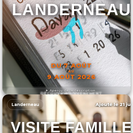
LANDERNEAU
DU 7 AOÛT
AU
9 AOÛT 2026
Aperçu de la description
DÉCOUVRIR L'ÉVÉNEMENT
Ajouté le 21 ju
Landerneau
VISITE FAMILLE