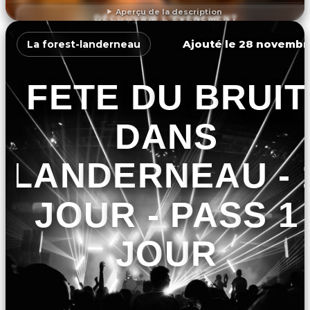
Aperçu de la description
DÉCOUVRIR L'ÉVÉNEMENT
Ajouté le 28 novembr
La forest-landerneau
FETE DU BRUIT
DANS
LANDERNEAU - 
JOUR - PASS 1
JOUR