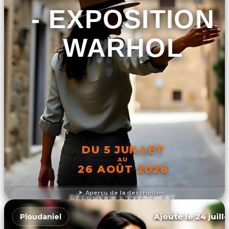
- EXPOSITION
WARHOL
DU 5 JUILLET
AU
26 AOÛT 2026
Aperçu de la description
DÉCOUVRIR L'ÉVÉNEMENT
Ajouté le 24 juill
Ploudaniel