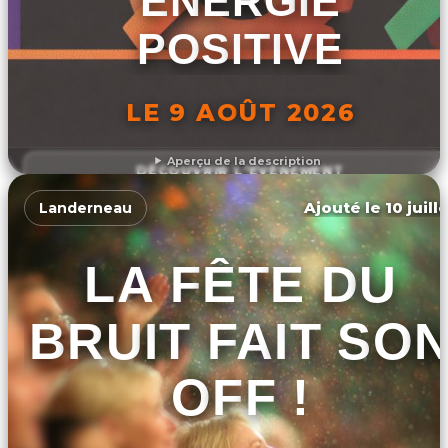
ÉNERGIE
POSITIVE
LE 9 AOÛT 2026
Aperçu de la description
DÉCOUVRIR L'ÉVÉNEMENT
Ajouté le 10 juill
Landerneau
LA FÊTE DU
BRUIT FAIT SO
OFF !