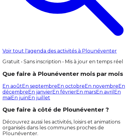
Voir tout l'agenda des activités à Plounéventer
Gratuit • Sans inscription • Mis à jour en temps réel
Que faire à Plounéventer mois par mois
En août
En septembre
En octobre
En novembre
En
décembre
En janvier
En février
En mars
En avril
En
mai
En juin
En juillet
Que faire à côté de Plounéventer ?
Découvrez aussi les activités, loisirs et animations
organisés dans les communes proches de
Plounéventer.