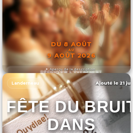
DU 8 AOÛT
AU
9 AOÛT 2026
Aperçu de la description
DÉCOUVRIR L'ÉVÉNEMENT
Ajouté le 21 ju
Landerneau
FÊTE DU BRUI
DANS