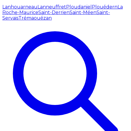
Lanhouarneau
Lanneuffret
Ploudaniel
Plouédern
La
Roche-Maurice
Saint-Derrien
Saint-Méen
Saint-
Servais
Trémaouézan