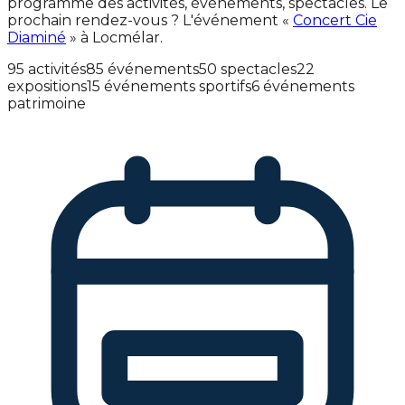
programme des activités, événements, spectacles. Le
prochain rendez-vous ? L'événement «
Concert Cie
Diaminé
» à Locmélar.
95 activités
85 événements
50 spectacles
22
expositions
15 événements sportifs
6 événements
patrimoine