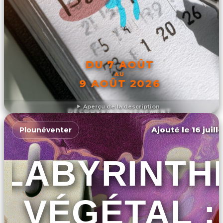
DU 7 AOÛT
AU
9 AOÛT 2026
Aperçu de la description
DÉCOUVRIR L'ÉVÉNEMENT
Ajouté le 16 juill
Plounéventer
LABYRINTH
VÉGÉTAL :