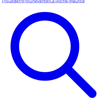
Plouédern
Plounéventer
La Roche-Maurice