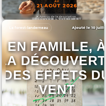
AU
21 AOÛT 2026
Aperçu de la description
DÉCOUVRIR L'ÉVÉNEMENT
Ajouté le 10 juill
La forest-landerneau
EN FAMILLE, À
LA DÉCOUVERT
DES EFFETS D
VENT