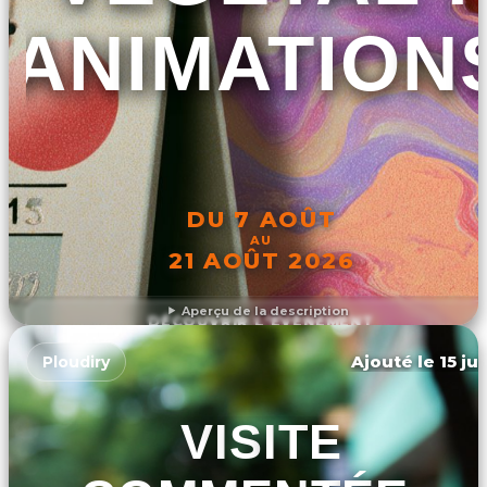
ANIMATION
DU 7 AOÛT
AU
21 AOÛT 2026
Aperçu de la description
DÉCOUVRIR L'ÉVÉNEMENT
Ajouté le 15 ju
Ploudiry
VISITE