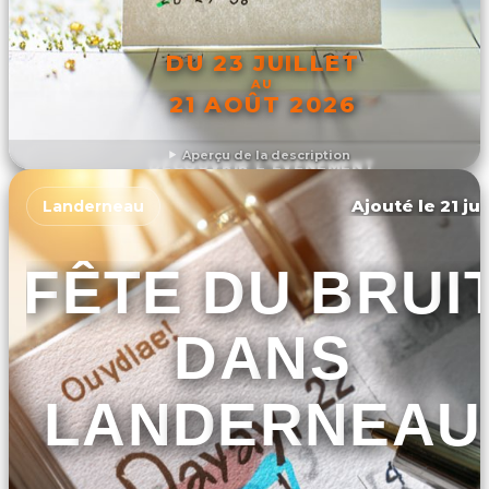
DU 23 JUILLET
AU
21 AOÛT 2026
Aperçu de la description
DÉCOUVRIR L'ÉVÉNEMENT
Ajouté le 21 ju
Landerneau
FÊTE DU BRUI
DANS
LANDERNEAU