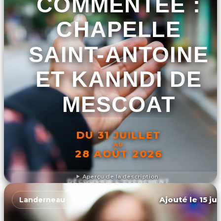
COMMENTÉE :
CHAPELLE
SAINT-ANTOINE
ET KANNDI DE
MESCOAT
DU 31 JUILLET
AU
28 AOÛT 2026
Aperçu de la description
DÉCOUVRIR L'ÉVÉNEMENT
Ajouté le 15 ju
Landerneau