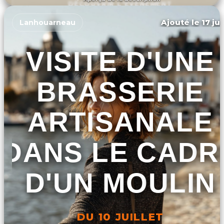
DÉCOUVRIR L'ÉVÉNEMENT
Ajouté le 17 ju
Lanhouarneau
VISITE D'UNE
BRASSERIE
ARTISANALE
DANS LE CADR
D'UN MOULIN
DU 10 JUILLET