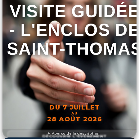
VISITE GUIDÉ
- L'ENCLOS D
SAINT-THOMA
DU 7 JUILLET
AU
28 AOÛT 2026
Aperçu de la description
DÉCOUVRIR L'ÉVÉNEMENT