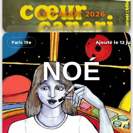
LE 7 AOÛT 2026
Aperçu de la description
DÉCOUVRIR L'ÉVÉNEMENT
Ajouté le 12 ju
Paris 19e
NOÉ