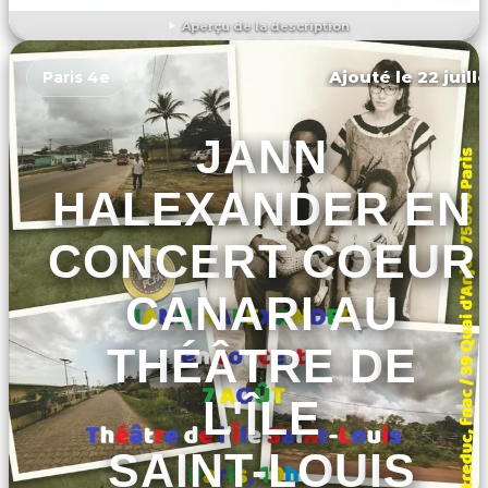
Aperçu de la description
DÉCOUVRIR L'ÉVÉNEMENT
Ajouté le 22 juill
Paris 4e
JANN
HALEXANDER EN
CONCERT COEUR
CANARI AU
THÉÂTRE DE
L'ÎLE
SAINT-LOUIS