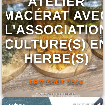
ATELIER
MACÉRAT AVE
L'ASSOCIATIO
CULTURE(S) E
HERBE(S)
LE 7 AOÛT 2026
Aperçu de la description
DÉCOUVRIR L'ÉVÉNEMENT
Ajouté le 2 juill
Paris 19e