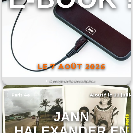
LE 7 AOÛT 2026
Aperçu de la description
DÉCOUVRIR L'ÉVÉNEMENT
Ajouté le 22 juill
Paris 4e
JANN
HALEXANDER EN