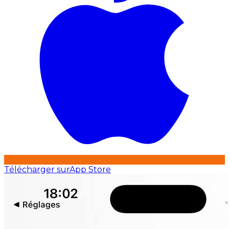
Télécharger sur
App Store