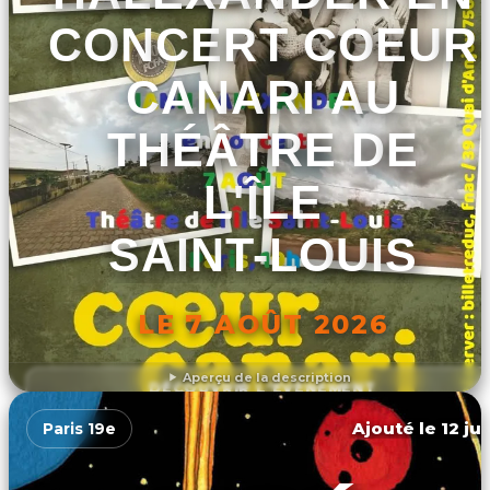
CONCERT COEUR
CANARI AU
THÉÂTRE DE
L'ÎLE
SAINT-LOUIS
LE 7 AOÛT 2026
Aperçu de la description
DÉCOUVRIR L'ÉVÉNEMENT
Ajouté le 12 ju
Paris 19e