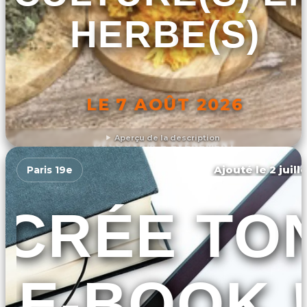
HERBE(S)
LE 7 AOÛT 2026
Aperçu de la description
DÉCOUVRIR L'ÉVÉNEMENT
Ajouté le 2 juill
Paris 19e
CRÉE TO
E-BOOK 