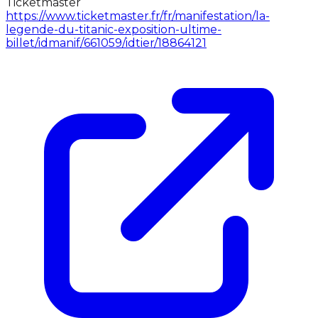
Ticketmaster
https://www.ticketmaster.fr/fr/manifestation/la-
legende-du-titanic-exposition-ultime-
billet/idmanif/661059/idtier/18864121