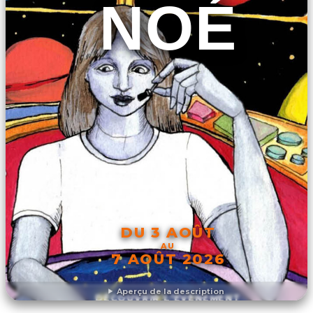
NOÉ
DU 3 AOÛT
AU
7 AOÛT 2026
Aperçu de la description
DÉCOUVRIR L'ÉVÉNEMENT