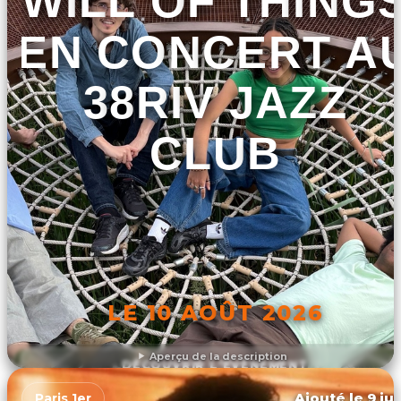
WILL OF THING
EN CONCERT A
38RIV JAZZ
CLUB
LE 10 AOÛT 2026
Aperçu de la description
DÉCOUVRIR L'ÉVÉNEMENT
Ajouté le 9 ju
Paris 1er