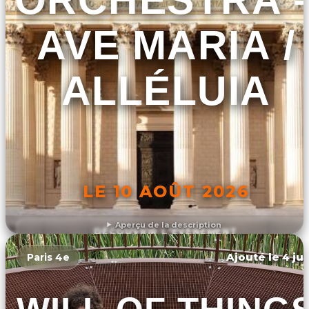
AVE MARIA /
ALLÉLUIA
LE 10 AOÛT 2026
Aperçu de la description
DÉCOUVRIR L'ÉVÉNEMENT
Ajouté le 4 jui
Paris 4e