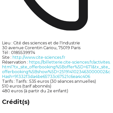
Lieu : Cité des sciences et de l'Industrie
30 avenue Corentin Cariou, 75019 Paris
Tél : 0185539974
Site :
http://www.cite-sciences.fr
Réservation :
https://billetterie.cite-sciences.fr/activites.
html?tx_site_offerbooking%5Boffer%5D=671&tx_site_
offerbooking%5Bshow%5D=2519141023463000002&c
Hash=91332f3da4be65733c67521c6ea4c406
Tarifs : Tarifs : 535 euros (30 séances annuelles)
510 euros (tarif abonnés)
480 euros (à partir du 2e enfant)
Crédit(s)