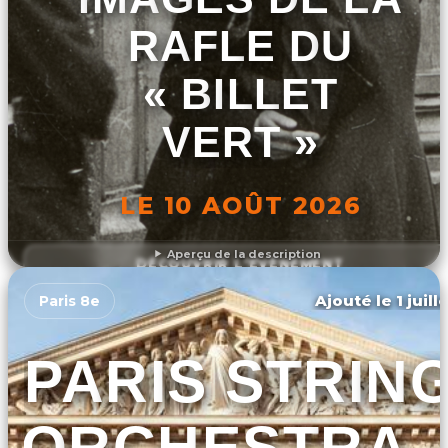
RAFLE DU
« BILLET
VERT »
LE 10 AOÛT 2026
Aperçu de la description
DÉCOUVRIR L'ÉVÉNEMENT
Ajouté le 1 juill
Paris 8e
PARIS STRIN
ORCHESTRA 