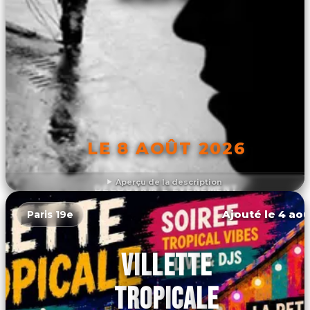
LE 8 AOÛT 2026
Aperçu de la description
DÉCOUVRIR L'ÉVÉNEMENT
Ajouté le 4 aoû
Paris 19e
VILLETTE
TROPICALE