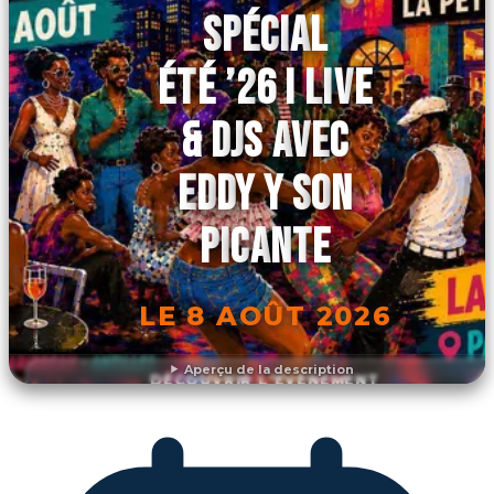
SPÉCIAL
ÉTÉ ’26 I LIVE
& DJS AVEC
EDDY Y SON
PICANTE
LE 8 AOÛT 2026
Aperçu de la description
DÉCOUVRIR L'ÉVÉNEMENT