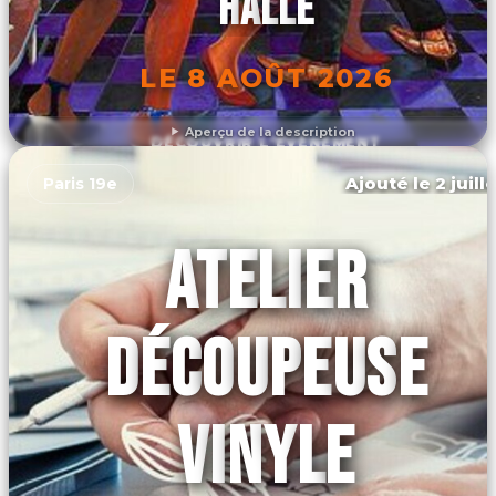
HALLE
LE 8 AOÛT 2026
Aperçu de la description
DÉCOUVRIR L'ÉVÉNEMENT
Ajouté le 2 juill
Paris 19e
ATELIER
DÉCOUPEUSE
VINYLE