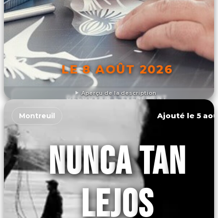
LE 8 AOÛT 2026
Aperçu de la description
DÉCOUVRIR L'ÉVÉNEMENT
Ajouté le 5 aoû
Montreuil
NUNCA TAN
LEJOS