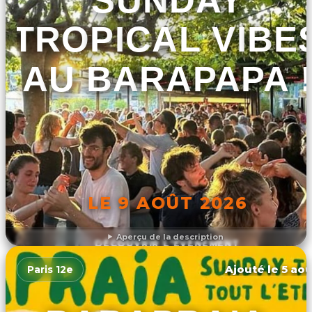
SUNDAY
TROPICAL VIBE
AU BARAPAPA 
LE 9 AOÛT 2026
Aperçu de la description
DÉCOUVRIR L'ÉVÉNEMENT
Ajouté le 5 aoû
Paris 12e