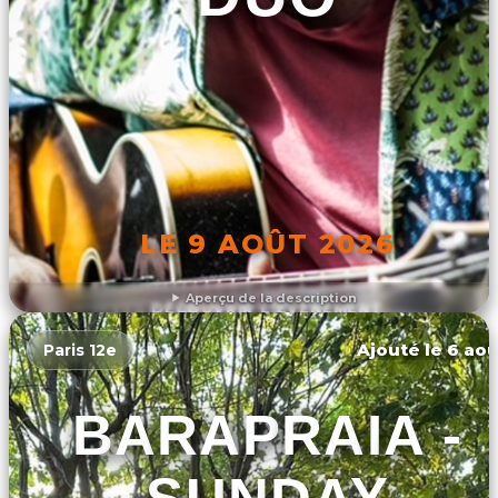
LE 9 AOÛT 2026
Aperçu de la description
DÉCOUVRIR L'ÉVÉNEMENT
Ajouté le 6 aoû
Paris 12e
BARAPRAIA -