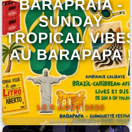
BARAPRAIA -
SUNDAY
TROPICAL VIBE
AU BARAPAPA 
LE 9 AOÛT 2026
Aperçu de la description
DÉCOUVRIR L'ÉVÉNEMENT