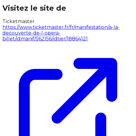
Visitez le site de
Ticketmaster
https://www.ticketmaster.fr/fr/manifestation/a-la-
decouverte-de-l-opera-
billet/idmanif/562156/idtier/18864121