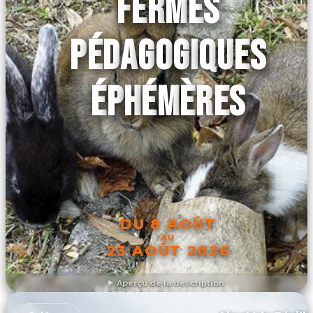
FERMES
PÉDAGOGIQUES
ÉPHÉMÈRES
DU 8 AOÛT
AU
23 AOÛT 2026
Aperçu de la description
DÉCOUVRIR L'ÉVÉNEMENT