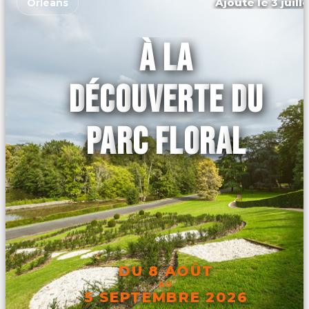
Ajouté le 3 juill
Orléans
À LA
DÉCOUVERTE DU
PARC FLORAL
DU 8 AOÛT
AU
5 SEPTEMBRE 2026