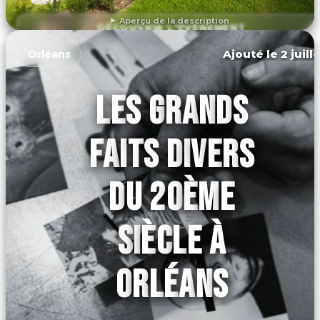
Aperçu de la description
DÉCOUVRIR L'ÉVÉNEMENT
Ajouté le 2 juill
Orléans
LES GRANDS
FAITS DIVERS
DU 20ÈME
SIÈCLE À
ORLÉANS