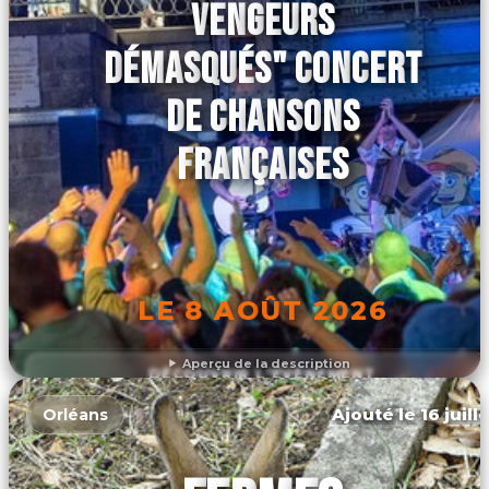
VENGEURS
DÉMASQUÉS" CONCERT
DE CHANSONS
FRANÇAISES
LE 8 AOÛT 2026
Aperçu de la description
DÉCOUVRIR L'ÉVÉNEMENT
Ajouté le 16 juill
Orléans